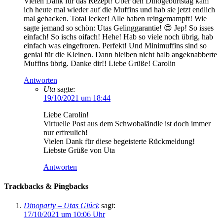
Vielen Dank für das Rezept! Über den Dinogeburtstag kam
ich heute mal wieder auf die Muffins und hab sie jetzt endlich
mal gebacken. Total lecker! Alle haben reingemampft! Wie
sagte jemand so schön: Utas Gelinggarantie! 😍 Jep! So isses
einfach! So ischs oifach! Hehe! Hab so viele noch übrig, hab
einfach was eingefroren. Perfekt! Und Minimuffins sind so
genial für die Kleinen. Dann bleiben nicht halb angeknabberte
Muffins übrig. Danke dir!! Liebe Grüße! Carolin
Antworten
Uta
sagte:
19/10/2021 um 18:44
Liebe Carolin!
Virtuelle Post aus dem Schwobaländle ist doch immer
nur erfreulich!
Vielen Dank für diese begeisterte Rückmeldung!
Liebste Grüße von Uta
Antworten
Trackbacks & Pingbacks
Dinoparty – Utas Glück
sagt:
17/10/2021 um 10:06 Uhr