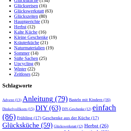
Glücksküche
(154)
Glücksreisen
(16)
Glückswerkstatt
(63)
Glückszeiten
(80)
Hauptgerichte
(33)
Herbst
(12)
Kalte Küche
(16)
Kleine Geschenke
(19)
Kräuterküche
(21)
Naturmaterialien
(19)
Sommer
(14)
Süße Sachen
(25)
Upcycling
(9)
Winter
(22)
Zeitloses
(22)
Schlagworte
Anleitung
(79)
Basteln mit Kindern
(16)
Advent
(13)
einfach
DIY
(63)
Dinkelvollkorn
(15)
DIY-Geschenke
(12)
(86)
Frühling
(17)
Geschenke aus der Küche
(17)
Glücksküche
(59)
Herbst
(26)
Glückswerkstatt
(12)