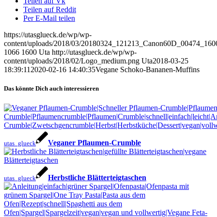
Teilen auf Vk
Teilen auf Reddit
Per E-Mail teilen
https://utasglueck.de/wp/wp-
content/uploads/2018/03/20180324_121213_Canon60D_00474_1600
1066
1600
Uta
http://utasglueck.de/wp/wp-
content/uploads/2018/02/Logo_medium.png
Uta
2018-03-25
18:39:11
2020-02-16 14:40:35
Vegane Schoko-Bananen-Muffins
Das könnte Dich auch interessieren
Veganer Pflaumen-Crumble
utas_glueck
Herbstliche Blätterteigtaschen
utas_glueck