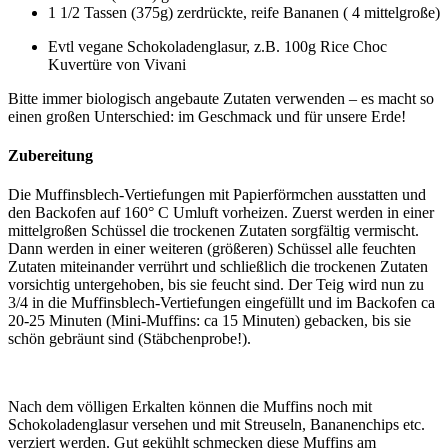
1 1/2 Tassen (375g) zerdrückte, reife Bananen ( 4 mittelgroße)
Evtl vegane Schokoladenglasur, z.B. 100g Rice Choc
Kuvertüre von Vivani
Bitte immer biologisch angebaute Zutaten verwenden – es macht so
einen großen Unterschied: im Geschmack und für unsere Erde!
Zubereitung
Die Muffinsblech-Vertiefungen mit Papierförmchen ausstatten und
den Backofen auf 160° C Umluft vorheizen. Zuerst werden in einer
mittelgroßen Schüssel die trockenen Zutaten sorgfältig vermischt.
Dann werden in einer weiteren (größeren) Schüssel alle feuchten
Zutaten miteinander verrührt und schließlich die trockenen Zutaten
vorsichtig untergehoben, bis sie feucht sind. Der Teig wird nun zu
3/4 in die Muffinsblech-Vertiefungen eingefüllt und im Backofen ca
20-25 Minuten (Mini-Muffins: ca 15 Minuten) gebacken, bis sie
schön gebräunt sind (Stäbchenprobe!).
Nach dem völligen Erkalten können die Muffins noch mit
Schokoladenglasur versehen und mit Streuseln, Bananenchips etc.
verziert werden. Gut gekühlt schmecken diese Muffins am