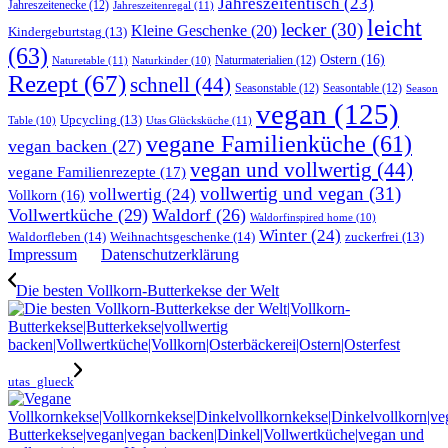
Jahreszeitentisch
(23)
Jahreszeitenecke
(12)
Jahreszeitenregal
(11)
leicht
lecker
(30)
Kleine Geschenke
(20)
Kindergeburtstag
(13)
(63)
Ostern
(16)
Naturmaterialien
(12)
Naturetable
(11)
Naturkinder
(10)
Rezept
(67)
schnell
(44)
Seasonstable
(12)
Seasontable
(12)
Season
vegan
(125)
Upcycling
(13)
Utas Glücksküche
(11)
Table
(10)
vegane Familienküche
(61)
vegan backen
(27)
vegan und vollwertig
(44)
vegane Familienrezepte
(17)
vollwertig und vegan
(31)
vollwertig
(24)
Vollkorn
(16)
Vollwertküche
(29)
Waldorf
(26)
Waldorfinspired home
(10)
Winter
(24)
Waldorfleben
(14)
Weihnachtsgeschenke
(14)
zuckerfrei
(13)
Impressum
Datenschutzerklärung
Die besten Vollkorn-Butterkekse der Welt
utas_glueck