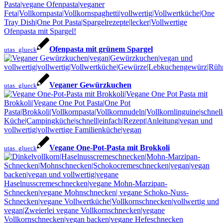
Ofenpasta mit grünem Spargel
utas_glueck
Veganer Gewürzkuchen
utas_glueck
Vegane One-Pot-Pasta mit Brokkoli
utas_glueck