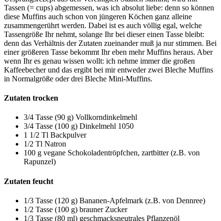
Tassen (= cups) abgemessen, was ich absolut liebe: denn so können
diese Muffins auch schon von jüngeren Köchen ganz alleine
zusammengerührt werden. Dabei ist es auch völlig egal, welche
Tassengröße Ihr nehmt, solange Ihr bei dieser einen Tasse bleibt:
denn das Verhältnis der Zutaten zueinander muß ja nur stimmen. Bei
einer größeren Tasse bekommt Ihr eben mehr Muffins heraus. Aber
wenn Ihr es genau wissen wollt: ich nehme immer die großen
Kaffeebecher und das ergibt bei mir entweder zwei Bleche Muffins
in Normalgröße oder drei Bleche Mini-Muffins.
Zutaten trocken
3/4 Tasse (90 g) Vollkorndinkelmehl
3/4 Tasse (100 g) Dinkelmehl 1050
1 1/2 Tl Backpulver
1/2 Tl Natron
100 g vegane Schokoladentröpfchen, zartbitter (z.B. von
Rapunzel)
Zutaten feucht
1/3 Tasse (120 g) Bananen-Apfelmark (z.B. von Dennree)
1/2 Tasse (100 g) brauner Zucker
1/3 Tasse (80 ml) geschmacksneutrales Pflanzenöl