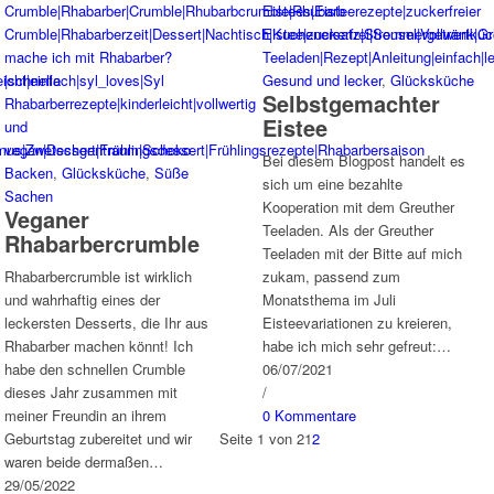
Gesund und lecker
,
Glücksküche
Selbstgemachter
Eistee
Bei diesem Blogpost handelt es
Backen
,
Glücksküche
,
Süße
sich um eine bezahlte
Sachen
Kooperation mit dem Greuther
Veganer
Teeladen. Als der Greuther
Rhabarbercrumble
Teeladen mit der Bitte auf mich
Rhabarbercrumble ist wirklich
zukam, passend zum
und wahrhaftig eines der
Monatsthema im Juli
leckersten Desserts, die Ihr aus
Eisteevariationen zu kreieren,
Rhabarber machen könnt! Ich
habe ich mich sehr gefreut:…
habe den schnellen Crumble
06/07/2021
dieses Jahr zusammen mit
/
meiner Freundin an ihrem
0 Kommentare
Geburtstag zubereitet und wir
Seite 1 von 2
1
2
waren beide dermaßen…
29/05/2022