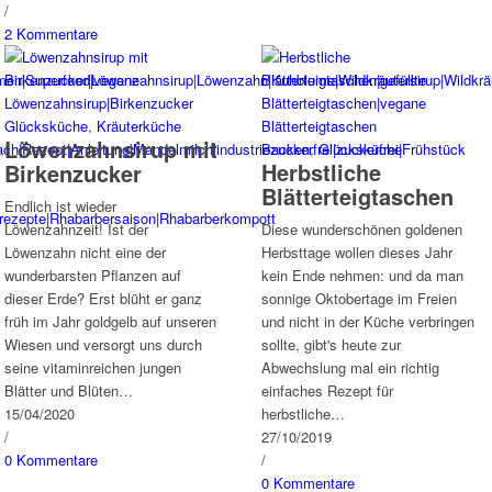
/
2 Kommentare
Glücksküche
,
Kräuterküche
Löwenzahnsirup mit
Backen
,
Glücksküche
Herbstliche
Birkenzucker
Blätterteigtaschen
Endlich ist wieder
Löwenzahnzeit! Ist der
Diese wunderschönen goldenen
Löwenzahn nicht eine der
Herbsttage wollen dieses Jahr
wunderbarsten Pflanzen auf
kein Ende nehmen: und da man
dieser Erde? Erst blüht er ganz
sonnige Oktobertage im Freien
früh im Jahr goldgelb auf unseren
und nicht in der Küche verbringen
Wiesen und versorgt uns durch
sollte, gibt's heute zur
seine vitaminreichen jungen
Abwechslung mal ein richtig
Blätter und Blüten…
einfaches Rezept für
15/04/2020
herbstliche…
/
27/10/2019
0 Kommentare
/
0 Kommentare