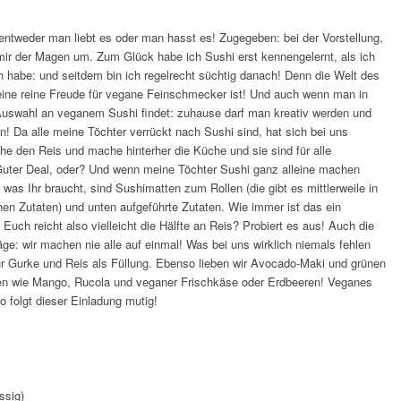
 entweder man liebt es oder man hasst es! Zugegeben: bei der Vorstellung,
mir der Magen um. Zum Glück habe ich Sushi erst kennengelernt, als ich
 habe: und seitdem bin ich regelrecht süchtig danach! Denn die Welt des
s eine reine Freude für vegane Feinschmecker ist! Und auch wenn man in
 Auswahl an veganem Sushi findet: zuhause darf man kreativ werden und
! Da alle meine Töchter verrückt nach Sushi sind, hat sich bei uns
che den Reis und mache hinterher die Küche und sie sind für alle
 Guter Deal, oder? Und wenn meine Töchter Sushi ganz alleine machen
 was Ihr braucht, sind Sushimatten zum Rollen (die gibt es mittlerweile in
hen Zutaten) und unten aufgeführte Zutaten. Wie immer ist das ein
Euch reicht also vielleicht die Hälfte an Reis? Probiert es aus! Auch die
äge: wir machen nie alle auf einmal! Was bei uns wirklich niemals fehlen
nur Gurke und Reis als Füllung. Ebenso lieben wir Avocado-Maki und grünen
gen wie Mango, Rucola und veganer Frischkäse oder Erdbeeren! Veganes
o folgt dieser Einladung mutig!
ssig)