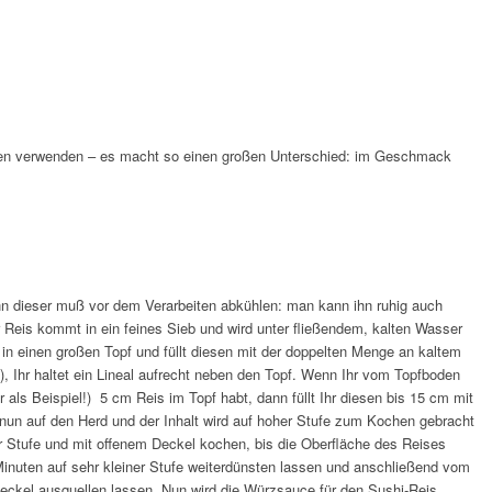
ten verwenden – es macht so einen großen Unterschied: im Geschmack
nn dieser muß vor dem Verarbeiten abkühlen: man kann ihn ruhig auch
r Reis kommt in ein feines Sieb und wird unter fließendem, kalten Wasser
in einen großen Topf und füllt diesen mit der doppelten Menge an kaltem
!), Ihr haltet ein Lineal aufrecht neben den Topf. Wenn Ihr vom Topfboden
ls Beispiel!) 5 cm Reis im Topf habt, dann füllt Ihr diesen bis 15 cm mit
nun auf den Herd und der Inhalt wird auf hoher Stufe zum Kochen gebracht
er Stufe und mit offenem Deckel kochen, bis die Oberfläche des Reises
inuten auf sehr kleiner Stufe weiterdünsten lassen und anschließend vom
kel ausquellen lassen. Nun wird die Würzsauce für den Sushi-Reis