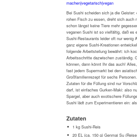
Bei Sushi scheiden sich ja die Geister:
rohen Fisch zu essen, dreht sich auch 
schon längst keine Tiere mehr gegessen
veganen Sushi ist so vielfältig, daß e
Sushi-Restaurants leider oft nur wenig
ganz eigene Sushi-Kreationen entwickeln
folgende Arbeitsteilung bewährt: ich ko
Arbeitsschritte dazwischen zuständig.
können, dann könnt Ihr das auch! Alles,
fast jedem Supermarkt bei den asiatisc
Großfamilienrezept für sechs Personen. 
Zutaten für die Füllung sind nur Vorschl
darf, ist einfaches Gurken-Maki: also 
Spargel, aber auch exotischere Füllun
Sushi lädt zum Experimentieren ein: als
Zutaten
1 kg Sushi-Reis
20 EL (ca. 150 g) Genmai Su (Reise