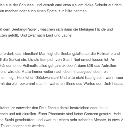
n aus der Schüssel und verteilt eine etwa o,5 cm dicke Schicht auf dem
en machen oder auch einen Spatel zur Hilfe nehmen.
auf dem Seetang-Papier , waschen sich dann die klebrigen Hände und
tten gefüllt. Und zwar nach Lust und Laune!
fordert: das Einrollen! Man legt die Seetangplatte auf die Rollmatte und
Fall die Gurke) ein, bis sie komplett von Sushi Nori umschlossen ist. An
 Händen ohne Rollmatte alles gut „anzukleben“, dann fällt das Aufrollen
lens wird die Matte immer weiter nach oben hinausgeschoben, bis
einem liegt. Herzlichen Glückwunsch! Und bitte nicht traurig sein, wenn Euer
t: mit der Zeit bekommt man im wahrsten Sinne des Wortes den Dreh heraus
 könnt Ihr entweder den Reis flächig damit bestreichen oder ihn in
geben und mit einrollen. Eurer Phantasie sind keine Grenzen gesetzt! Habt
egane Sushi geschnitten: und zwar mit einem sehr scharfen Messer, in etwa 2
Tellern angerichtet werden.