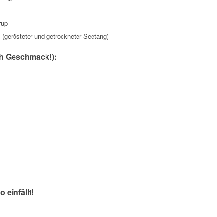
rup
i (gerösteter und getrockneter Seetang)
ach Geschmack!):
einfällt!