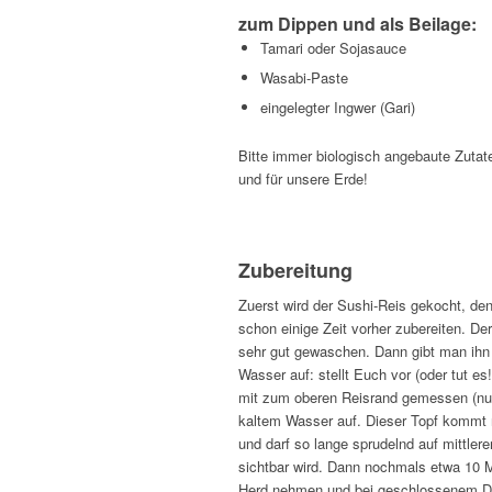
zum Dippen und als Beilage:
Tamari oder Sojasauce
Wasabi-Paste
eingelegter Ingwer (Gari)
Bitte immer biologisch angebaute Zuta
und für unsere Erde!
Zubereitung
Zuerst wird der Sushi-Reis gekocht, de
schon einige Zeit vorher zubereiten. De
sehr gut gewaschen. Dann gibt man ihn 
Wasser auf: stellt Euch vor (oder tut es
mit zum oberen Reisrand gemessen (nur a
kaltem Wasser auf. Dieser Topf kommt 
und darf so lange sprudelnd auf mittler
sichtbar wird. Dann nochmals etwa 10 M
Herd nehmen und bei geschlossenem Dec