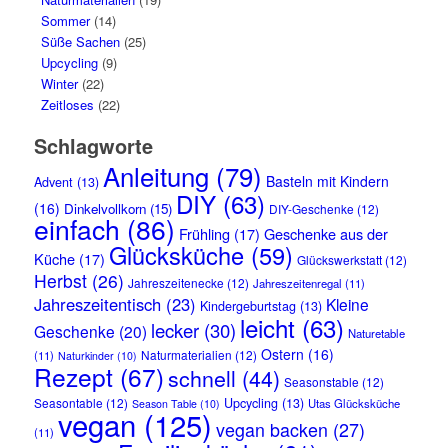
Sommer
(14)
Süße Sachen
(25)
Upcycling
(9)
Winter
(22)
Zeitloses
(22)
Schlagworte
Anleitung
(79)
Basteln mit Kindern
Advent
(13)
DIY
(63)
(16)
Dinkelvollkorn
(15)
DIY-Geschenke
(12)
einfach
(86)
Frühling
(17)
Geschenke aus der
Glücksküche
(59)
Küche
(17)
Glückswerkstatt
(12)
Herbst
(26)
Jahreszeitenecke
(12)
Jahreszeitenregal
(11)
Jahreszeitentisch
(23)
Kleine
Kindergeburtstag
(13)
leicht
(63)
lecker
(30)
Geschenke
(20)
Naturetable
Ostern
(16)
Naturmaterialien
(12)
(11)
Naturkinder
(10)
Rezept
(67)
schnell
(44)
Seasonstable
(12)
Seasontable
(12)
Upcycling
(13)
Utas Glücksküche
Season Table
(10)
vegan
(125)
vegan backen
(27)
(11)