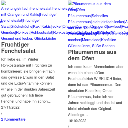
Gesund und lecker
,
Glücksküche
Fruchtiger
Glücksküche
,
Süße Sachen
Fenchelsalat
Pflaumenmus aus
dem Ofen
Ich liebe es, im Winter
Rohkostsalate mit Früchten zu
Ich esse kaum Marmeladen: aber
kombinieren: sie bringen einfach
wenn ich einen süßen
das gewisse Etwas in den Salat
Fruchtaufstrich WIRKLICH liebe,
und die Extra-Vitamine können
dann ist das Pflaumenmus. Den
wir alle in der dunklen Jahreszeit
absoluten Klassiker, Omas
gut gebrauchen! Ich liebe
Pflaumenmus, habe ich vor
Fenchel und habe ihn schon…
Jahren verbloggt und das ist und
27/11/2022
bleibt einfach das Original.
/
Allerdings…
2 Kommentare
16/10/2022
/