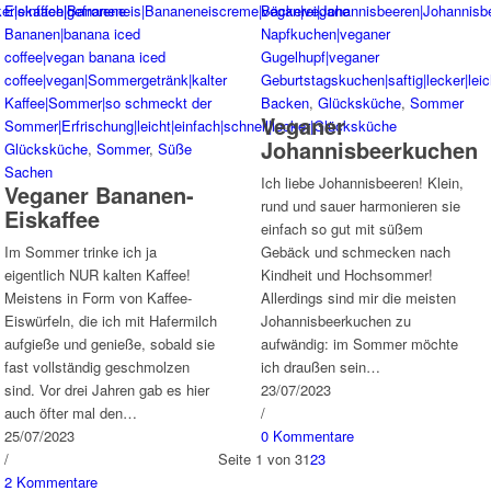
Backen
,
Glücksküche
,
Sommer
Veganer
Johannisbeerkuchen
Glücksküche
,
Sommer
,
Süße
Sachen
Ich liebe Johannisbeeren! Klein,
Veganer Bananen-
rund und sauer harmonieren sie
Eiskaffee
einfach so gut mit süßem
Im Sommer trinke ich ja
Gebäck und schmecken nach
eigentlich NUR kalten Kaffee!
Kindheit und Hochsommer!
Meistens in Form von Kaffee-
Allerdings sind mir die meisten
Eiswürfeln, die ich mit Hafermilch
Johannisbeerkuchen zu
aufgieße und genieße, sobald sie
aufwändig: im Sommer möchte
fast vollständig geschmolzen
ich draußen sein…
sind. Vor drei Jahren gab es hier
23/07/2023
auch öfter mal den…
/
25/07/2023
0 Kommentare
/
Seite 1 von 3
1
2
3
2 Kommentare