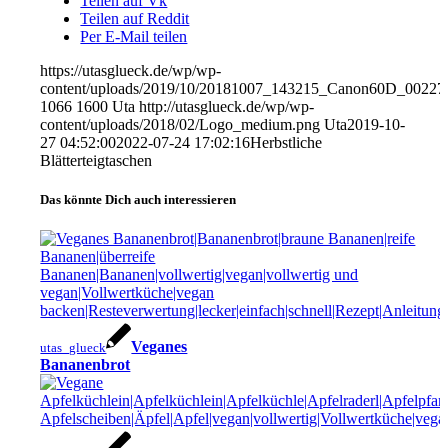
Teilen auf Vk
Teilen auf Reddit
Per E-Mail teilen
https://utasglueck.de/wp/wp-
content/uploads/2019/10/20181007_143215_Canon60D_00227
1066
1600
Uta
http://utasglueck.de/wp/wp-
content/uploads/2018/02/Logo_medium.png
Uta
2019-10-
27 04:52:00
2022-07-24 17:02:16
Herbstliche
Blätterteigtaschen
Das könnte Dich auch interessieren
Veganes
utas_glueck
Bananenbrot