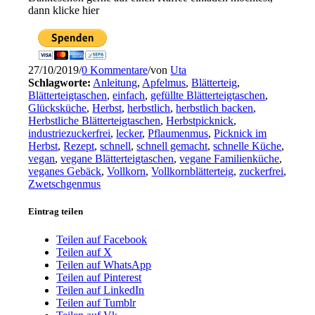
dann klicke hier
27/10/2019
/
0 Kommentare
/
von
Uta
Schlagworte:
Anleitung
,
Apfelmus
,
Blätterteig
,
Blätterteigtaschen
,
einfach
,
gefüllte Blätterteigtaschen
,
Glücksküche
,
Herbst
,
herbstlich
,
herbstlich backen
,
Herbstliche Blätterteigtaschen
,
Herbstpicknick
,
industriezuckerfrei
,
lecker
,
Pflaumenmus
,
Picknick im
Herbst
,
Rezept
,
schnell
,
schnell gemacht
,
schnelle Küche
,
vegan
,
vegane Blätterteigtaschen
,
vegane Familienküche
,
veganes Gebäck
,
Vollkorn
,
Vollkornblätterteig
,
zuckerfrei
,
Zwetschgenmus
Eintrag teilen
Teilen auf Facebook
Teilen auf X
Teilen auf WhatsApp
Teilen auf Pinterest
Teilen auf LinkedIn
Teilen auf Tumblr