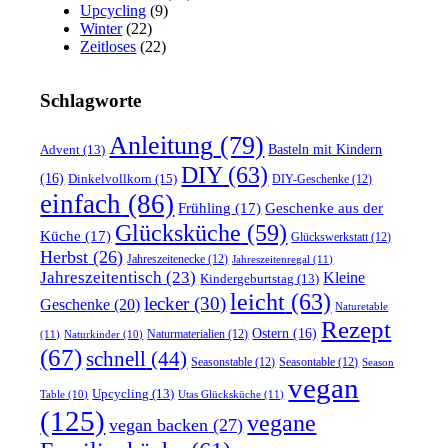
Upcycling
(9)
Winter
(22)
Zeitloses
(22)
Schlagworte
Anleitung
(79)
Basteln mit Kindern
Advent
(13)
DIY
(63)
(16)
Dinkelvollkorn
(15)
DIY-Geschenke
(12)
einfach
(86)
Frühling
(17)
Geschenke aus der
Glücksküche
(59)
Küche
(17)
Glückswerkstatt
(12)
Herbst
(26)
Jahreszeitenecke
(12)
Jahreszeitenregal
(11)
Jahreszeitentisch
(23)
Kleine
Kindergeburtstag
(13)
leicht
(63)
lecker
(30)
Geschenke
(20)
Naturetable
Rezept
Ostern
(16)
Naturmaterialien
(12)
(11)
Naturkinder
(10)
(67)
schnell
(44)
Seasonstable
(12)
Seasontable
(12)
Season
vegan
Upcycling
(13)
Utas Glücksküche
(11)
Table
(10)
(125)
vegane
vegan backen
(27)