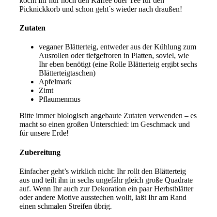
kocht Ihr nur noch den Kaffee oder Tee für den
Picknickkorb und schon geht´s wieder nach draußen!
Zutaten
veganer Blätterteig, entweder aus der Kühlung zum
Ausrollen oder tiefgefroren in Platten, soviel, wie
Ihr eben benötigt (eine Rolle Blätterteig ergibt sechs
Blätterteigtaschen)
Apfelmark
Zimt
Pflaumenmus
Bitte immer biologisch angebaute Zutaten verwenden – es
macht so einen großen Unterschied: im Geschmack und
für unsere Erde!
Zubereitung
Einfacher geht’s wirklich nicht: Ihr rollt den Blätterteig
aus und teilt ihn in sechs ungefähr gleich große Quadrate
auf. Wenn Ihr auch zur Dekoration ein paar Herbstblätter
oder andere Motive ausstechen wollt, laßt Ihr am Rand
einen schmalen Streifen übrig.