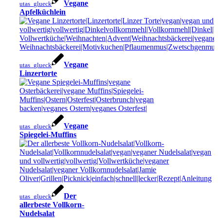
Vegane
utas_glueck
Apfelküchlein
Vegane
utas_glueck
Linzertorte
Vegane
utas_glueck
Spiegelei-Muffins
Der
utas_glueck
allerbeste Vollkorn-
Nudelsalat