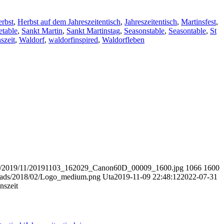
rbst
,
Herbst auf dem Jahreszeitentisch
,
Jahreszeitentisch
,
Martinsfest
,
etable
,
Sankt Martin
,
Sankt Martinstag
,
Seasonstable
,
Seasontable
,
St
szeit
,
Waldorf
,
waldorfinspired
,
Waldorfleben
oads/2019/11/20191103_162029_Canon60D_00009_1600.jpg
1066
1600
ploads/2018/02/Logo_medium.png
Uta
2019-11-09 22:48:12
2022-07-31
nszeit