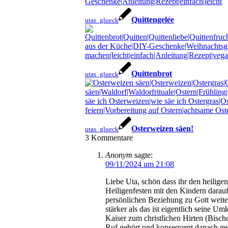
Quittengelée
utas_glueck
Quittenbrot
utas_glueck
Osterweizen säen!
utas_glueck
3
Kommentare
Anonym
sagte:
09/11/2024 um 21:08
Liebe Uta, schön dass ihr den heiligen
Heiligenfesten mit den Kindern darau
persönlichen Beziehung zu Gott weiter
stärker als das ist eigentlich seine
Kaiser zum christlichen Hirten (Bisc
Ruf gehört und konsequent danach geh