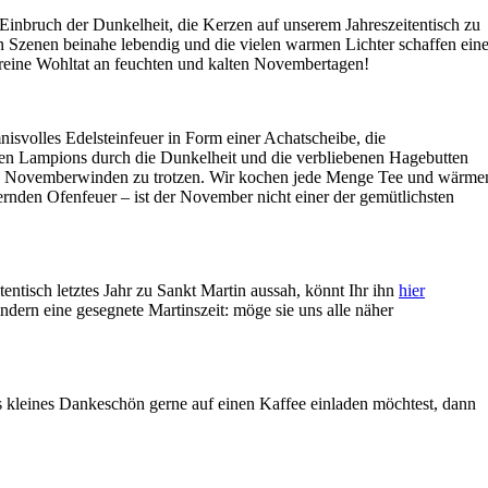
ei Einbruch der Dunkelheit, die Kerzen auf unserem Jahreszeitentisch zu
n Szenen beinahe lebendig und die vielen warmen Lichter schaffen ein
reine Wohltat an feuchten und kalten Novembertagen!
isvolles Edelsteinfeuer in Form einer Achatscheibe, die
n Lampions durch die Dunkelheit und die verbliebenen Hagebutten
ten Novemberwinden zu trotzen. Wir kochen jede Menge Tee und wärme
nden Ofenfeuer – ist der November nicht einer der gemütlichsten
tentisch letztes Jahr zu Sankt Martin aussah, könnt Ihr ihn
hier
ern eine gesegnete Martinszeit: möge sie uns alle näher
 kleines Dankeschön gerne auf einen Kaffee einladen möchtest, dann