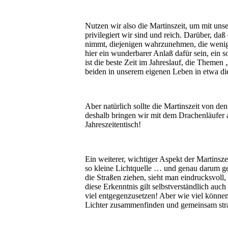
Nutzen wir also die Martinszeit, um mit un
privilegiert wir sind und reich. Darüber, daß
nimmt, diejenigen wahrzunehmen, die weniger
hier ein wunderbarer Anlaß dafür sein, ein
ist die beste Zeit im Jahreslauf, die Them
beiden in unserem eigenen Leben in etwa di
Aber natürlich sollte die Martinszeit von d
deshalb bringen wir mit dem Drachenläufer a
Jahreszeitentisch!
Ein weiterer, wichtiger Aspekt der Martinsze
so kleine Lichtquelle … und genau darum g
die Straßen ziehen, sieht man eindrucksvol
diese Erkenntnis gilt selbstverständlich auch
viel entgegenzusetzen! Aber wie viel können
Lichter zusammenfinden und gemeinsam str