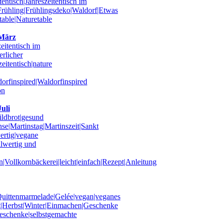
 März
uli