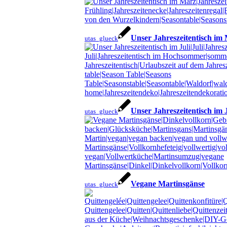
Unser Jahreszeitentisch im
utas_glueck
Unser Jahreszeitentisch im J
utas_glueck
Vegane Martinsgänse
utas_glueck