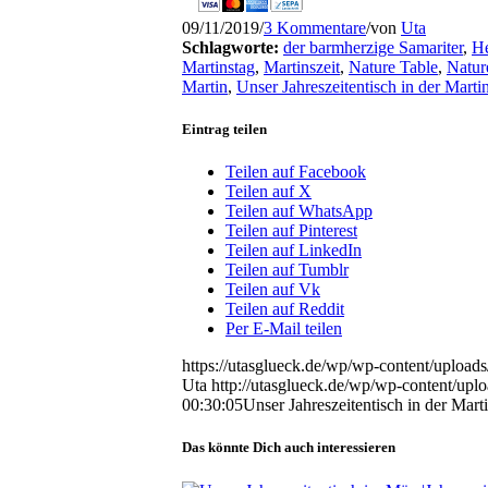
09/11/2019
/
3 Kommentare
/
von
Uta
Schlagworte:
der barmherzige Samariter
,
He
Martinstag
,
Martinszeit
,
Nature Table
,
Natur
Martin
,
Unser Jahreszeitentisch in der Martin
Eintrag teilen
Teilen auf Facebook
Teilen auf X
Teilen auf WhatsApp
Teilen auf Pinterest
Teilen auf LinkedIn
Teilen auf Tumblr
Teilen auf Vk
Teilen auf Reddit
Per E-Mail teilen
https://utasglueck.de/wp/wp-content/upl
Uta
http://utasglueck.de/wp/wp-content/u
00:30:05
Unser Jahreszeitentisch in der Marti
Das könnte Dich auch interessieren