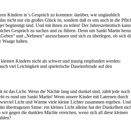
seren Kindern in´s Gespräch zu kommen: darüber, wie unglaublich
 das nicht nur ein großes Glück ist, sondern daß es uns auch in die Pflic
 begünstigt sind. Und mit ihnen zu teilen! Der Jahreszeitentisch kann
 solches Gespräch zu suchen und zu führen. Denn um Sankt Martin her
en „Geben“ und „Nehmen“ anzuschauen und sich zu überlegen, ob sich di
e Waage halten.
en kleinen Kindern nicht als schwer und traurig empfunden werden:
uch viel Leichtigkeit und spielerische Daseinsfreude auf den
it ist das Licht. Wenn die Nächte lang und dunkel sind, zählt jede noch
eht es rund um Sankt Martin! Wenn unsere Kinder mit Laternen durch
l, wieviel Licht und Wärme viele kleine Lichter zusammen ergeben. Und
 im übertragenen Sinne: ein kleines Licht alleine hat der Dunkelheit nic
 wir gegen die dunklen Mächte erreichen, wenn sich all diese kleinen
ahlen?