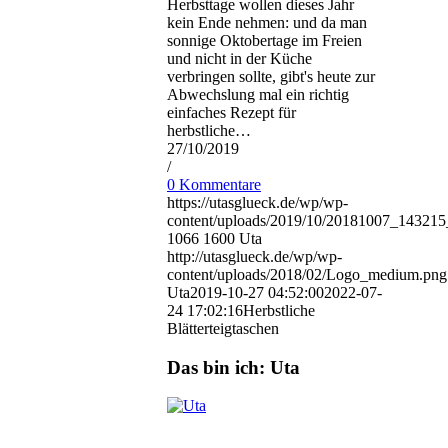
Herbsttage wollen dieses Jahr
kein Ende nehmen: und da man
sonnige Oktobertage im Freien
und nicht in der Küche
verbringen sollte, gibt's heute zur
Abwechslung mal ein richtig
einfaches Rezept für
herbstliche…
27/10/2019
/
0 Kommentare
https://utasglueck.de/wp/wp-
content/uploads/2019/10/20181007_1432
1066
1600
Uta
http://utasglueck.de/wp/wp-
content/uploads/2018/02/Logo_medium.png
Uta
2019-10-27 04:52:00
2022-07-
24 17:02:16
Herbstliche
Blätterteigtaschen
Das bin ich: Uta