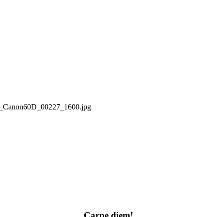
15_Canon60D_00227_1600.jpg
Carpe diem!