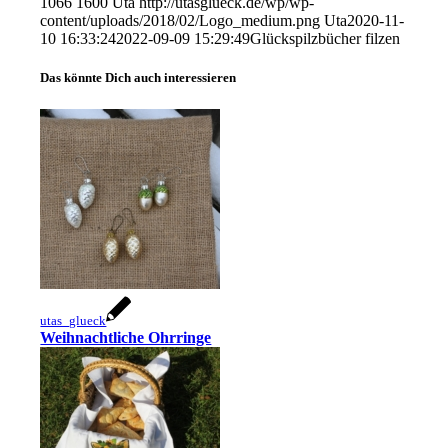
1066
1600
Uta
http://utasglueck.de/wp/wp-
content/uploads/2018/02/Logo_medium.png
Uta
2020-11-
10 16:33:24
2022-09-09 15:29:49
Glückspilzbücher filzen
Das könnte Dich auch interessieren
utas_glueck
Weihnachtliche Ohrringe