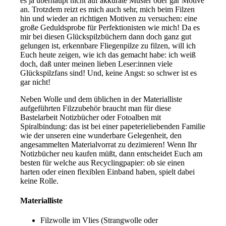
es ja überhaupt nicht auf akkurate Muster oder gar Motive
an. Trotzdem reizt es mich auch sehr, mich beim Filzen
hin und wieder an richtigen Motiven zu versuchen: eine
große Geduldsprobe für Perfektionisten wie mich! Da es
mir bei diesen Glückspilzbüchern dann doch ganz gut
gelungen ist, erkennbare Fliegenpilze zu filzen, will ich
Euch heute zeigen, wie ich das gemacht habe: ich weiß
doch, daß unter meinen lieben Leser:innen viele
Glückspilzfans sind! Und, keine Angst: so schwer ist es
gar nicht!
Neben Wolle und dem üblichen in der Materialliste
aufgeführten Filzzubehör braucht man für diese
Bastelarbeit Notizbücher oder Fotoalben mit
Spiralbindung: das ist bei einer papeterieliebenden Familie
wie der unseren eine wunderbare Gelegenheit, den
angesammelten Materialvorrat zu dezimieren! Wenn Ihr
Notizbücher neu kaufen müßt, dann entscheidet Euch am
besten für welche aus Recyclingpapier: ob sie einen
harten oder einen flexiblen Einband haben, spielt dabei
keine Rolle.
Materialliste
Filzwolle im Vlies (Strangwolle oder