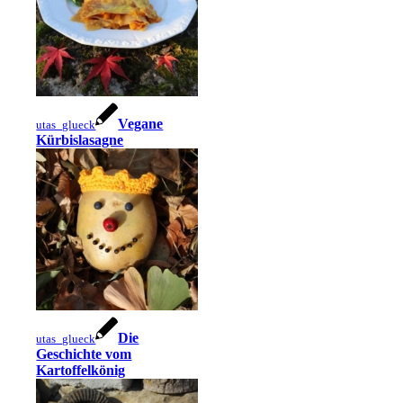
Vegane
utas_glueck
Kürbislasagne
Die
utas_glueck
Geschichte vom
Kartoffelkönig