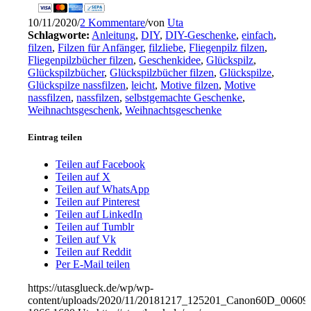
10/11/2020
/
2 Kommentare
/
von
Uta
Schlagworte:
Anleitung
,
DIY
,
DIY-Geschenke
,
einfach
,
filzen
,
Filzen für Anfänger
,
filzliebe
,
Fliegenpilz filzen
,
Fliegenpilzbücher filzen
,
Geschenkidee
,
Glückspilz
,
Glückspilzbücher
,
Glückspilzbücher filzen
,
Glückspilze
,
Glückspilze nassfilzen
,
leicht
,
Motive filzen
,
Motive
nassfilzen
,
nassfilzen
,
selbstgemachte Geschenke
,
Weihnachtsgeschenk
,
Weihnachtsgeschenke
Eintrag teilen
Teilen auf Facebook
Teilen auf X
Teilen auf WhatsApp
Teilen auf Pinterest
Teilen auf LinkedIn
Teilen auf Tumblr
Teilen auf Vk
Teilen auf Reddit
Per E-Mail teilen
https://utasglueck.de/wp/wp-
content/uploads/2020/11/20181217_125201_Canon60D_00609