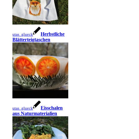
Herbstliche
utas_glueck
Blätterteigtaschen
Eisschalen
utas_glueck
aus Naturmaterialien