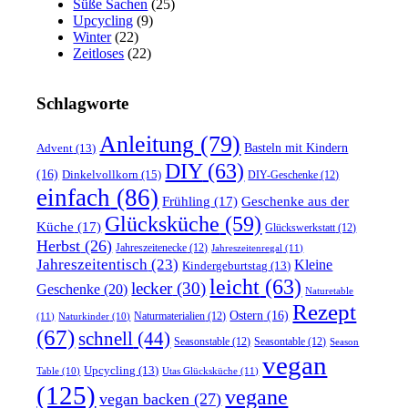
Süße Sachen
(25)
Upcycling
(9)
Winter
(22)
Zeitloses
(22)
Schlagworte
Anleitung
(79)
Basteln mit Kindern
Advent
(13)
DIY
(63)
(16)
Dinkelvollkorn
(15)
DIY-Geschenke
(12)
einfach
(86)
Frühling
(17)
Geschenke aus der
Glücksküche
(59)
Küche
(17)
Glückswerkstatt
(12)
Herbst
(26)
Jahreszeitenecke
(12)
Jahreszeitenregal
(11)
Jahreszeitentisch
(23)
Kleine
Kindergeburtstag
(13)
leicht
(63)
lecker
(30)
Geschenke
(20)
Naturetable
Rezept
Ostern
(16)
Naturmaterialien
(12)
(11)
Naturkinder
(10)
(67)
schnell
(44)
Seasonstable
(12)
Seasontable
(12)
Season
vegan
Upcycling
(13)
Utas Glücksküche
(11)
Table
(10)
(125)
vegane
vegan backen
(27)