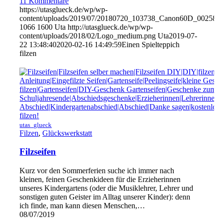
11 Kommentare
https://utasglueck.de/wp/wp-
content/uploads/2019/07/20180720_103738_Canon60D_00258
1066
1600
Uta
http://utasglueck.de/wp/wp-
content/uploads/2018/02/Logo_medium.png
Uta
2019-07-
22 13:48:40
2020-02-16 14:49:59
Einen Spielteppich
filzen
utas_glueck
Filzen
,
Glückswerkstatt
Filzseifen
Kurz vor den Sommerferien suche ich immer nach
kleinen, feinen Geschenkideen für die Erzieherinnen
unseres Kindergartens (oder die Musiklehrer, Lehrer und
sonstigen guten Geister im Alltag unserer Kinder): denn
ich finde, man kann diesen Menschen,…
08/07/2019