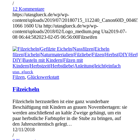
/
12 Kommentare
https://utasglueck.de/wp/wp-
content/uploads/2019/07/20180715_112240_Canon60D_00465
1066
1600
Uta
http://utasglueck.de/wp/wp-
content/uploads/2018/02/Logo_medium.png
Uta
2019-07-
08 06:44:58
2023-02-05 06:56:00
Filzseifen
utas_glueck
Filzen
,
Glückswerkstatt
Filzeicheln
Filzeicheln herzustellen ist eine ganz wunderbare
Beschäftigung mit Kindern an grauen Novembertagen: sie
werden anschließend an kahle Zweige gehängt, um ein
paar herbstliche Farbtupfer in die Stube zu bringen, auf
den Jahreszeitentisch gelegt…
12/11/2018
/