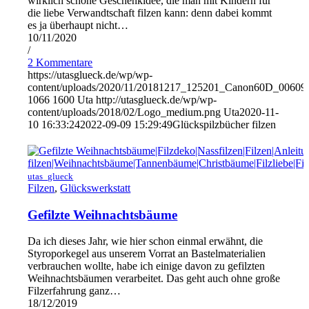
wirklich schöne Geschenkidee, die man mit Kindern für
die liebe Verwandtschaft filzen kann: denn dabei kommt
es ja überhaupt nicht…
10/11/2020
/
2 Kommentare
https://utasglueck.de/wp/wp-
content/uploads/2020/11/20181217_125201_Canon60D_00609
1066
1600
Uta
http://utasglueck.de/wp/wp-
content/uploads/2018/02/Logo_medium.png
Uta
2020-11-
10 16:33:24
2022-09-09 15:29:49
Glückspilzbücher filzen
utas_glueck
Filzen
,
Glückswerkstatt
Gefilzte Weihnachtsbäume
Da ich dieses Jahr, wie hier schon einmal erwähnt, die
Styroporkegel aus unserem Vorrat an Bastelmaterialien
verbrauchen wollte, habe ich einige davon zu gefilzten
Weihnachtsbäumen verarbeitet. Das geht auch ohne große
Filzerfahrung ganz…
18/12/2019