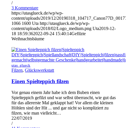
/
3 Kommentare
https://utasglueck.de/wp/wp-
content/uploads/2019/12/20190318_104717_Canon77D_00177
1066
1600
Uta
http://utasglueck.de/wp/wp-
content/uploads/2018/02/Logo_medium.png
Uta
2019-12-
18 18:59:36
2022-09-24 15:40:14
Gefilzte
Weihnachtsbäume
utas_glueck
Filzen
,
Glückswerkstatt
Einen Spielteppich filzen
Vor genau einem Jahr habe ich dem Buben einen
Spielteppich gefilzt und war selbst überrascht, wie gut das
für das allererste Mal geklappt hat! Vor allem die kleinen
Höhlen sind der Hit ... und gar nicht so kompliziert zu
filzen, wie man vielleicht…
22/07/2019
/