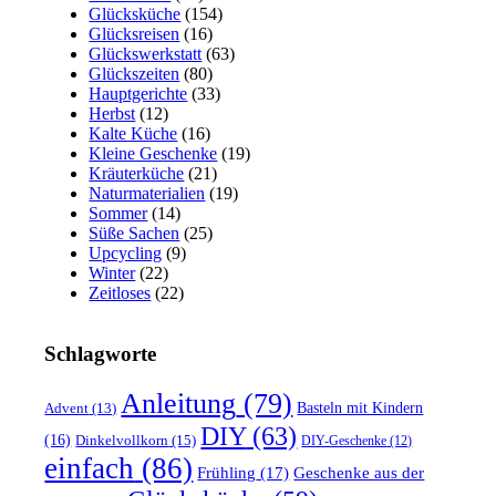
Glücksküche
(154)
Glücksreisen
(16)
Glückswerkstatt
(63)
Glückszeiten
(80)
Hauptgerichte
(33)
Herbst
(12)
Kalte Küche
(16)
Kleine Geschenke
(19)
Kräuterküche
(21)
Naturmaterialien
(19)
Sommer
(14)
Süße Sachen
(25)
Upcycling
(9)
Winter
(22)
Zeitloses
(22)
Schlagworte
Anleitung
(79)
Basteln mit Kindern
Advent
(13)
DIY
(63)
(16)
Dinkelvollkorn
(15)
DIY-Geschenke
(12)
einfach
(86)
Frühling
(17)
Geschenke aus der