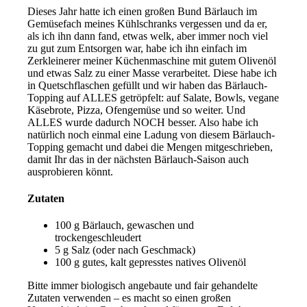
Dieses Jahr hatte ich einen großen Bund Bärlauch im
Gemüsefach meines Kühlschranks vergessen und da er,
als ich ihn dann fand, etwas welk, aber immer noch viel
zu gut zum Entsorgen war, habe ich ihn einfach im
Zerkleinerer meiner Küchenmaschine mit gutem Olivenöl
und etwas Salz zu einer Masse verarbeitet. Diese habe ich
in Quetschflaschen gefüllt und wir haben das Bärlauch-
Topping auf ALLES getröpfelt: auf Salate, Bowls, vegane
Käsebrote, Pizza, Ofengemüse und so weiter. Und
ALLES wurde dadurch NOCH besser. Also habe ich
natürlich noch einmal eine Ladung von diesem Bärlauch-
Topping gemacht und dabei die Mengen mitgeschrieben,
damit Ihr das in der nächsten Bärlauch-Saison auch
ausprobieren könnt.
Zutaten
100 g Bärlauch, gewaschen und
trockengeschleudert
5 g Salz (oder nach Geschmack)
100 g gutes, kalt gepresstes natives Olivenöl
Bitte immer biologisch angebaute und fair gehandelte
Zutaten verwenden – es macht so einen großen