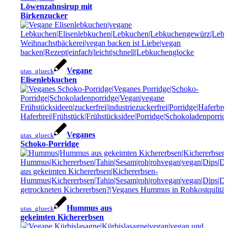
Löwenzahnsirup mit
Birkenzucker
Vegane
utas_glueck
Elisenlebkuchen
Veganes
utas_glueck
Schoko-Porridge
Hummus aus
utas_glueck
gekeimten Kichererbsen