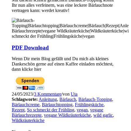
Ihr nun alles verfeinern, was eine leckere Bärlauchnote
vertragen kann: werdet kreativ!
PDF Download
Wenn Dir mein Blog gefällt und Du mich als kleines
Dankeschön gerne auf einen Kaffee einladen möchtest,
dann klicke hier
24/05/2023
/
3 Kommentare
/
von
Uta
Schlagworte:
Anleitung
,
Bärlauch
,
Bärlauch-Topping
,
Bärlauchcreme
,
Bärlauchtopping
,
Frühlingsküche
,
Rezept
,
So schmeckt der Frühling
,
vegan
,
vegane
Bärlauchrezepte
,
vegane Wildkräuterküche
,
wild garlic
,
Wildkräuterküche