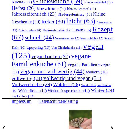
Glücksküche
(59)
Küche
(17)
Glückswerkstatt
(12)
Herbst
(26)
Jahreszeitenecke
(12)
Jahreszeitenregal
(11)
Jahreszeitentisch
(23)
Kleine
Kindergeburtstag
(13)
leicht
(63)
lecker
(30)
Geschenke
(20)
Naturetable
Rezept
Ostern
(16)
Naturmaterialien
(12)
(11)
Naturkinder
(10)
(67)
schnell
(44)
Seasonstable
(12)
Seasontable
(12)
Season
vegan
Upcycling
(13)
Utas Glücksküche
(11)
Table
(10)
(125)
vegane
vegan backen
(27)
Familienküche
(61)
vegane Familienrezepte
vegan und vollwertig
(44)
(17)
Vollkorn
(16)
vollwertig und vegan
(31)
vollwertig
(24)
Vollwertküche
(29)
Waldorf
(26)
Waldorfinspired home
Winter
(24)
Waldorfleben
(14)
Weihnachtsgeschenke
(14)
(10)
zuckerfrei
(13)
Impressum
Datenschutzerklärung