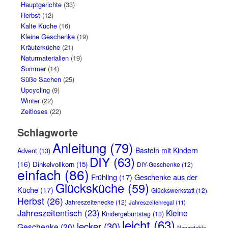
Hauptgerichte
(33)
Herbst
(12)
Kalte Küche
(16)
Kleine Geschenke
(19)
Kräuterküche
(21)
Naturmaterialien
(19)
Sommer
(14)
Süße Sachen
(25)
Upcycling
(9)
Winter
(22)
Zeitloses
(22)
Schlagworte
Anleitung
(79)
Basteln mit Kindern
Advent
(13)
DIY
(63)
(16)
Dinkelvollkorn
(15)
DIY-Geschenke
(12)
einfach
(86)
Frühling
(17)
Geschenke aus der
Glücksküche
(59)
Küche
(17)
Glückswerkstatt
(12)
Herbst
(26)
Jahreszeitenecke
(12)
Jahreszeitenregal
(11)
Jahreszeitentisch
(23)
Kleine
Kindergeburtstag
(13)
leicht
(63)
lecker
(30)
Geschenke
(20)
Naturetable