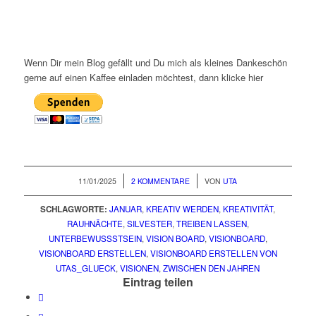
Wenn Dir mein Blog gefällt und Du mich als kleines Dankeschön
gerne auf einen Kaffee einladen möchtest, dann klicke hier
/
/
11/01/2025
2 KOMMENTARE
VON
UTA
SCHLAGWORTE:
JANUAR
,
KREATIV WERDEN
,
KREATIVITÄT
,
RAUHNÄCHTE
,
SILVESTER
,
TREIBEN LASSEN
,
UNTERBEWUSSSTSEIN
,
VISION BOARD
,
VISIONBOARD
,
VISIONBOARD ERSTELLEN
,
VISIONBOARD ERSTELLEN VON
UTAS_GLUECK
,
VISIONEN
,
ZWISCHEN DEN JAHREN
Eintrag teilen