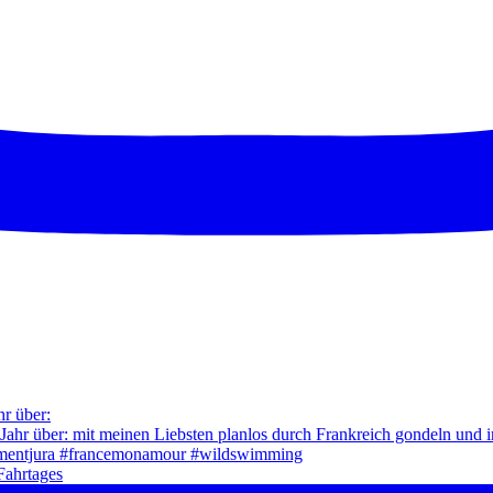
hr über:
Fahrtages