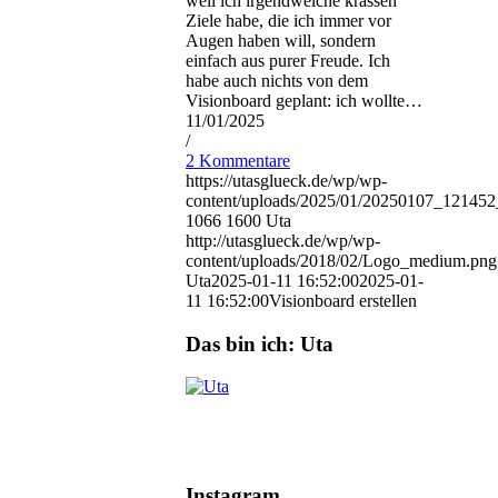
weil ich irgendwelche krassen
Ziele habe, die ich immer vor
Augen haben will, sondern
einfach aus purer Freude. Ich
habe auch nichts von dem
Visionboard geplant: ich wollte…
11/01/2025
/
2 Kommentare
https://utasglueck.de/wp/wp-
content/uploads/2025/01/20250107_1214
1066
1600
Uta
http://utasglueck.de/wp/wp-
content/uploads/2018/02/Logo_medium.png
Uta
2025-01-11 16:52:00
2025-01-
11 16:52:00
Visionboard erstellen
Das bin ich: Uta
Instagram