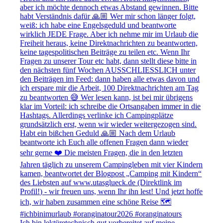
Ich bin lektüretechnisch gut vorbereitet auf meine