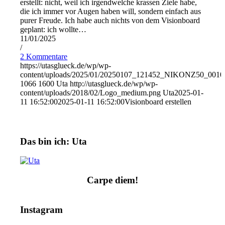
erstellt: nicht, weil ich irgendwelche krassen Ziele habe,
die ich immer vor Augen haben will, sondern einfach aus
purer Freude. Ich habe auch nichts von dem Visionboard
geplant: ich wollte…
11/01/2025
/
2 Kommentare
https://utasglueck.de/wp/wp-
content/uploads/2025/01/20250107_121452_NIKONZ50_0010
1066
1600
Uta
http://utasglueck.de/wp/wp-
content/uploads/2018/02/Logo_medium.png
Uta
2025-01-
11 16:52:00
2025-01-11 16:52:00
Visionboard erstellen
Das bin ich: Uta
Carpe diem!
Instagram