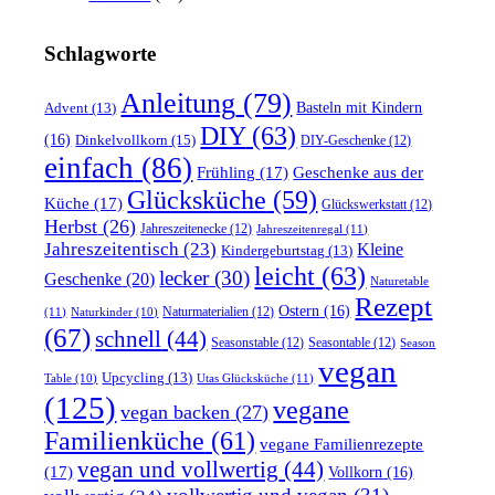
Schlagworte
Anleitung
(79)
Basteln mit Kindern
Advent
(13)
DIY
(63)
(16)
Dinkelvollkorn
(15)
DIY-Geschenke
(12)
einfach
(86)
Frühling
(17)
Geschenke aus der
Glücksküche
(59)
Küche
(17)
Glückswerkstatt
(12)
Herbst
(26)
Jahreszeitenecke
(12)
Jahreszeitenregal
(11)
Jahreszeitentisch
(23)
Kleine
Kindergeburtstag
(13)
leicht
(63)
lecker
(30)
Geschenke
(20)
Naturetable
Rezept
Ostern
(16)
Naturmaterialien
(12)
(11)
Naturkinder
(10)
(67)
schnell
(44)
Seasonstable
(12)
Seasontable
(12)
Season
vegan
Upcycling
(13)
Utas Glücksküche
(11)
Table
(10)
(125)
vegane
vegan backen
(27)
Familienküche
(61)
vegane Familienrezepte
vegan und vollwertig
(44)
(17)
Vollkorn
(16)