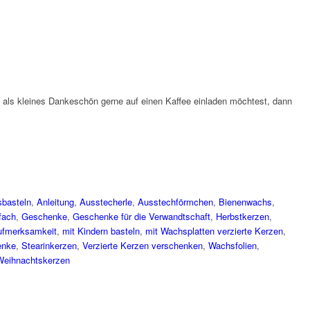
 als kleines Dankeschön gerne auf einen Kaffee einladen möchtest, dann
basteln
,
Anleitung
,
Ausstecherle
,
Ausstechförmchen
,
Bienenwachs
,
fach
,
Geschenke
,
Geschenke für die Verwandtschaft
,
Herbstkerzen
,
ufmerksamkeit
,
mit Kindern basteln
,
mit Wachsplatten verzierte Kerzen
,
enke
,
Stearinkerzen
,
Verzierte Kerzen verschenken
,
Wachsfolien
,
Weihnachtskerzen