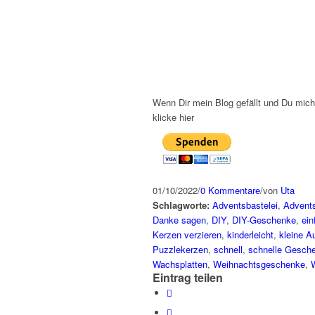
Wenn Dir mein Blog gefällt und Du mich
klicke hier
01/10/2022
/
0 Kommentare
/
von
Uta
Schlagworte:
Adventsbastelei
,
Advents
Danke sagen
,
DIY
,
DIY-Geschenke
,
ein
Kerzen verzieren
,
kinderleicht
,
kleine A
Puzzlekerzen
,
schnell
,
schnelle Gesch
Wachsplatten
,
Weihnachtsgeschenke
,
Eintrag teilen