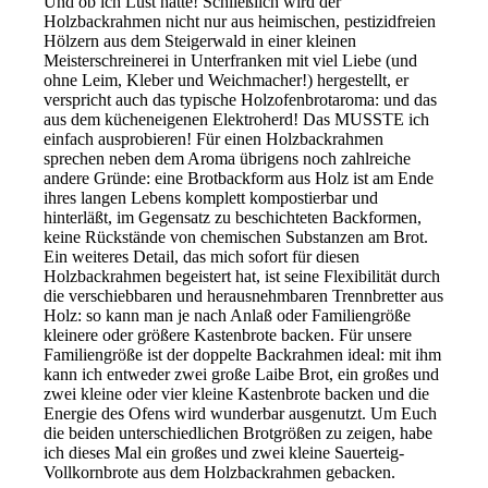
Und ob ich Lust hatte! Schließlich wird der
Holzbackrahmen nicht nur aus heimischen, pestizidfreien
Hölzern aus dem Steigerwald in einer kleinen
Meisterschreinerei in Unterfranken mit viel Liebe (und
ohne Leim, Kleber und Weichmacher!) hergestellt, er
verspricht auch das typische Holzofenbrotaroma: und das
aus dem kücheneigenen Elektroherd! Das MUSSTE ich
einfach ausprobieren! Für einen Holzbackrahmen
sprechen neben dem Aroma übrigens noch zahlreiche
andere Gründe: eine Brotbackform aus Holz ist am Ende
ihres langen Lebens komplett kompostierbar und
hinterläßt, im Gegensatz zu beschichteten Backformen,
keine Rückstände von chemischen Substanzen am Brot.
Ein weiteres Detail, das mich sofort für diesen
Holzbackrahmen begeistert hat, ist seine Flexibilität durch
die verschiebbaren und herausnehmbaren Trennbretter aus
Holz: so kann man je nach Anlaß oder Familiengröße
kleinere oder größere Kastenbrote backen. Für unsere
Familiengröße ist der doppelte Backrahmen ideal: mit ihm
kann ich entweder zwei große Laibe Brot, ein großes und
zwei kleine oder vier kleine Kastenbrote backen und die
Energie des Ofens wird wunderbar ausgenutzt. Um Euch
die beiden unterschiedlichen Brotgrößen zu zeigen, habe
ich dieses Mal ein großes und zwei kleine Sauerteig-
Vollkornbrote aus dem Holzbackrahmen gebacken.