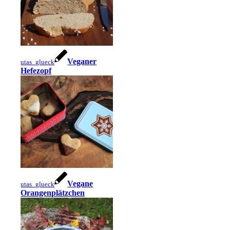
Veganer
utas_glueck
Hefezopf
Vegane
utas_glueck
Orangenplätzchen