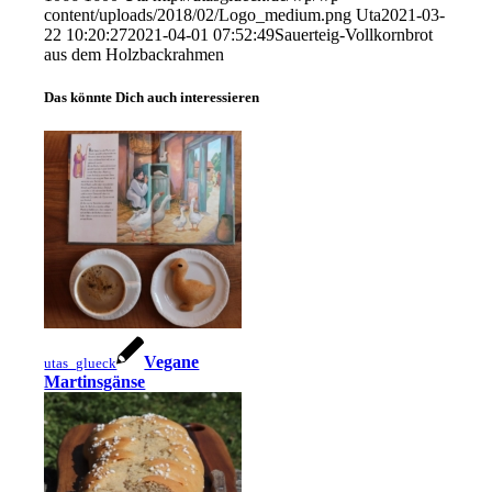
content/uploads/2018/02/Logo_medium.png
Uta
2021-03-
22 10:20:27
2021-04-01 07:52:49
Sauerteig-Vollkornbrot
aus dem Holzbackrahmen
Das könnte Dich auch interessieren
Vegane
utas_glueck
Martinsgänse