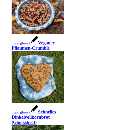
Veganer
utas_glueck
Pflaumen-Crumble
Schnelles
utas_glueck
Dinkelvollkornbrot
(Glücksbrot)