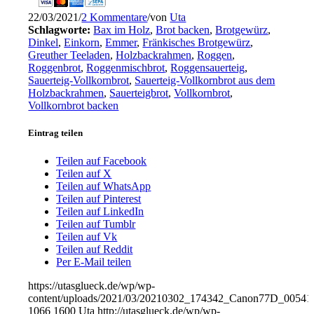
22/03/2021
/
2 Kommentare
/
von
Uta
Schlagworte:
Bax im Holz
,
Brot backen
,
Brotgewürz
,
Dinkel
,
Einkorn
,
Emmer
,
Fränkisches Brotgewürz
,
Greuther Teeladen
,
Holzbackrahmen
,
Roggen
,
Roggenbrot
,
Roggenmischbrot
,
Roggensauerteig
,
Sauerteig-Vollkornbrot
,
Sauerteig-Vollkornbrot aus dem
Holzbackrahmen
,
Sauerteigbrot
,
Vollkornbrot
,
Vollkornbrot backen
Eintrag teilen
Teilen auf Facebook
Teilen auf X
Teilen auf WhatsApp
Teilen auf Pinterest
Teilen auf LinkedIn
Teilen auf Tumblr
Teilen auf Vk
Teilen auf Reddit
Per E-Mail teilen
https://utasglueck.de/wp/wp-
content/uploads/2021/03/20210302_174342_Canon77D_00541
1066
1600
Uta
http://utasglueck.de/wp/wp-