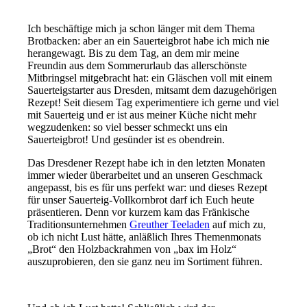
Ich beschäftige mich ja schon länger mit dem Thema
Brotbacken: aber an ein Sauerteigbrot habe ich mich nie
herangewagt. Bis zu dem Tag, an dem mir meine
Freundin aus dem Sommerurlaub das allerschönste
Mitbringsel mitgebracht hat: ein Gläschen voll mit einem
Sauerteigstarter aus Dresden, mitsamt dem dazugehörigen
Rezept! Seit diesem Tag experimentiere ich gerne und viel
mit Sauerteig und er ist aus meiner Küche nicht mehr
wegzudenken: so viel besser schmeckt uns ein
Sauerteigbrot! Und gesünder ist es obendrein.
Das Dresdener Rezept habe ich in den letzten Monaten
immer wieder überarbeitet und an unseren Geschmack
angepasst, bis es für uns perfekt war: und dieses Rezept
für unser Sauerteig-Vollkornbrot darf ich Euch heute
präsentieren. Denn vor kurzem kam das Fränkische
Traditionsunternehmen
Greuther Teeladen
auf mich zu,
ob ich nicht Lust hätte, anläßlich Ihres Themenmonats
„Brot“ den Holzbackrahmen von „bax im Holz“
auszuprobieren, den sie ganz neu im Sortiment führen.