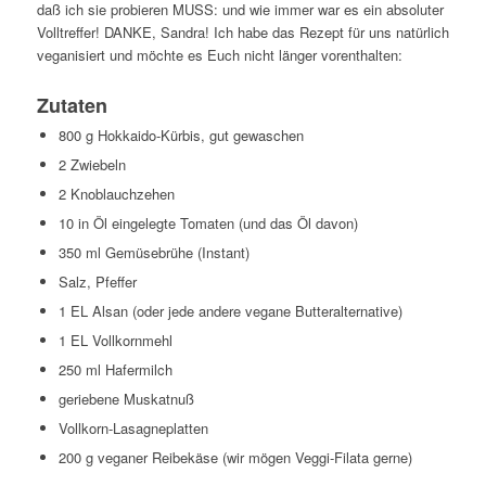
daß ich sie probieren MUSS: und wie immer war es ein absoluter
Volltreffer! DANKE, Sandra! Ich habe das Rezept für uns natürlich
veganisiert und möchte es Euch nicht länger vorenthalten:
Zutaten
800 g Hokkaido-Kürbis, gut gewaschen
2 Zwiebeln
2 Knoblauchzehen
10 in Öl eingelegte Tomaten (und das Öl davon)
350 ml Gemüsebrühe (Instant)
Salz, Pfeffer
1 EL Alsan (oder jede andere vegane Butteralternative)
1 EL Vollkornmehl
250 ml Hafermilch
geriebene Muskatnuß
Vollkorn-Lasagneplatten
200 g veganer Reibekäse (wir mögen Veggi-Filata gerne)