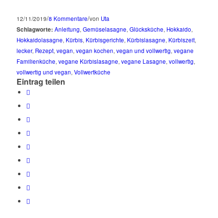
/
/
12/11/2019
8 Kommentare
von
Uta
Schlagworte:
Anleitung
,
Gemüselasagne
,
Glücksküche
,
Hokkaido
,
Hokkaidolasagne
,
Kürbis
,
Kürbisgerichte
,
Kürbislasagne
,
Kürbiszeit
,
lecker
,
Rezept
,
vegan
,
vegan kochen
,
vegan und vollwertig
,
vegane
Familienküche
,
vegane Kürbislasagne
,
vegane Lasagne
,
vollwertig
,
vollwertig und vegan
,
Vollwertküche
Eintrag teilen