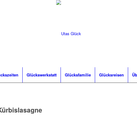
ckszeiten
Glückswerkstatt
Glücksfamilie
Glücksreisen
Üb
Kürbislasagne