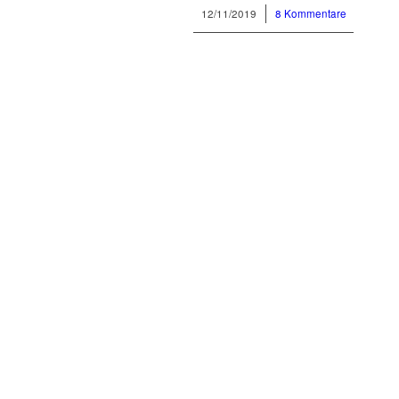
12/11/2019
/
8 Kommentare