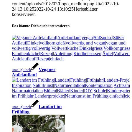
content/uploads/2018/02/Logo_medium.png
Uta
2022-10-
24 13:10:25
2022-10-24 13:10:25
Herbstblätter
konservieren
Das könnte Dich auch interessieren
Veganer
utas_glueck
Apfelauflauf
Landart im
utas_glueck
Frühling