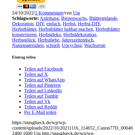
24/10/2022
/
2 Kommentare
/
von
Uta
Schlagworte:
Anleitung
,
Bienenwachs
,
Blättergirlande
,
Dekoration
,
DIY
,
einfach
,
Herbst
,
Herbst-DIY
,
Herbstblätter
,
Herbstblätter haltbar machen
,
Herbstblätter
konservieren
,
Herbstdeko
,
Herbstdekoration
,
Herbstglück
,
Herbstliebe
,
Jahreszeitentisch
,
Naturmaterialien
,
schnell
,
Upcycling
,
Wachsreste
Eintrag teilen
Teilen auf Facebook
Teilen auf X
Teilen auf WhatsApp
Teilen auf Pinterest
Teilen auf LinkedIn
Teilen auf Tumblr
Teilen auf Vk
Teilen auf Reddit
Per E-Mail teilen
https://utasglueck.de/wp/wp-
content/uploads/2022/10/20211116_114652_Canon77D_00046_
2400
1600
Uta
http://utasglueck.de/wp/wp-