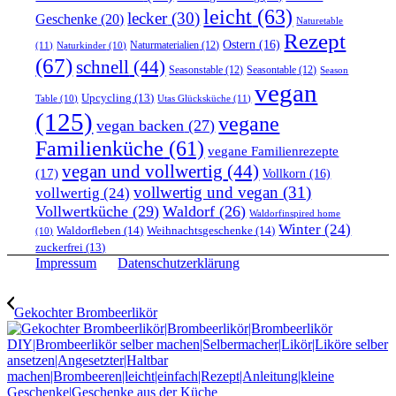
leicht
(63)
lecker
(30)
Geschenke
(20)
Naturetable
Rezept
Ostern
(16)
Naturmaterialien
(12)
(11)
Naturkinder
(10)
(67)
schnell
(44)
Seasonstable
(12)
Seasontable
(12)
Season
vegan
Upcycling
(13)
Utas Glücksküche
(11)
Table
(10)
(125)
vegane
vegan backen
(27)
Familienküche
(61)
vegane Familienrezepte
vegan und vollwertig
(44)
(17)
Vollkorn
(16)
vollwertig und vegan
(31)
vollwertig
(24)
Vollwertküche
(29)
Waldorf
(26)
Waldorfinspired home
Winter
(24)
Waldorfleben
(14)
Weihnachtsgeschenke
(14)
(10)
zuckerfrei
(13)
Impressum
Datenschutzerklärung
Gekochter Brombeerlikör