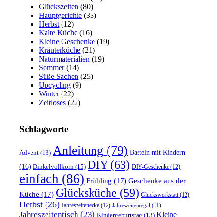
Glückszeiten
(80)
Hauptgerichte
(33)
Herbst
(12)
Kalte Küche
(16)
Kleine Geschenke
(19)
Kräuterküche
(21)
Naturmaterialien
(19)
Sommer
(14)
Süße Sachen
(25)
Upcycling
(9)
Winter
(22)
Zeitloses
(22)
Schlagworte
Anleitung
(79)
Basteln mit Kindern
Advent
(13)
DIY
(63)
(16)
Dinkelvollkorn
(15)
DIY-Geschenke
(12)
einfach
(86)
Frühling
(17)
Geschenke aus der
Glücksküche
(59)
Küche
(17)
Glückswerkstatt
(12)
Herbst
(26)
Jahreszeitenecke
(12)
Jahreszeitenregal
(11)
Jahreszeitentisch
(23)
Kleine
Kindergeburtstag
(13)