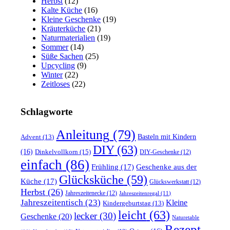
Herbst
(12)
Kalte Küche
(16)
Kleine Geschenke
(19)
Kräuterküche
(21)
Naturmaterialien
(19)
Sommer
(14)
Süße Sachen
(25)
Upcycling
(9)
Winter
(22)
Zeitloses
(22)
Schlagworte
Anleitung
(79)
Basteln mit Kindern
Advent
(13)
DIY
(63)
(16)
Dinkelvollkorn
(15)
DIY-Geschenke
(12)
einfach
(86)
Frühling
(17)
Geschenke aus der
Glücksküche
(59)
Küche
(17)
Glückswerkstatt
(12)
Herbst
(26)
Jahreszeitenecke
(12)
Jahreszeitenregal
(11)
Jahreszeitentisch
(23)
Kleine
Kindergeburtstag
(13)
leicht
(63)
lecker
(30)
Geschenke
(20)
Naturetable
Rezept