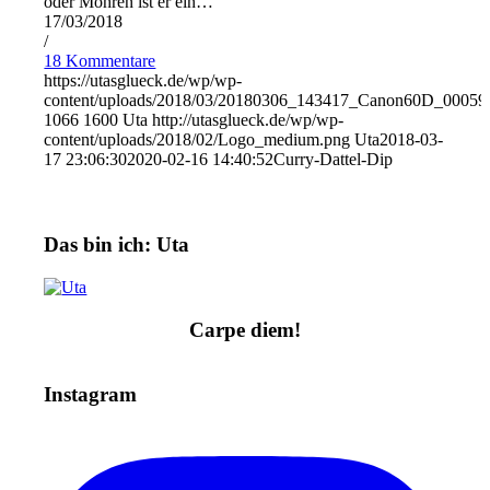
oder Möhren ist er ein…
17/03/2018
/
18 Kommentare
https://utasglueck.de/wp/wp-
content/uploads/2018/03/20180306_143417_Canon60D_00059
1066
1600
Uta
http://utasglueck.de/wp/wp-
content/uploads/2018/02/Logo_medium.png
Uta
2018-03-
17 23:06:30
2020-02-16 14:40:52
Curry-Dattel-Dip
Das bin ich: Uta
Carpe diem!
Instagram