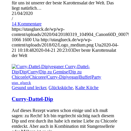
für uns ist unserer der beste Karottensalat der Welt. Das
liegt natürlich…
21/04/2020
/
14 Kommentare
https://utasglueck.de/wp/wp-
content/uploads/2020/04/20180319_104904_Canon60D_00079
1066
1600
Uta
http://utasglueck.de/wp/wp-
content/uploads/2018/02/Logo_medium.png
Uta
2020-04-
21 10:18:48
2020-04-21 20:23:03
Der beste Karottensalat
der Welt
utas_glueck
Gesund und lecker
,
Glücksküche
,
Kalte Küche
Curry-Dattel-Dip
Auf dieses Rezept warten schon einige und ich muß
sagen: zu Recht! Ich bin regelrecht süchtig nach diesem
Dip und erst durch ihn habe ich meine Liebe zu Chicorée
entdeckt. Aber auch in Kombination mit Stangensellerie