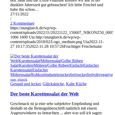
den Salat und die Extra-Vitamine können wir alle in der
dunklen Jahreszeit gut gebrauchen! Ich liebe Fenchel und
habe ihn schon…
27/11/2022
/
2 Kommentare
https://utasglueck.de/wp/wp-
content/uploads/2022/11/20221122_150607_NIKONZ50_0005
1066
1600
Uta
http://utasglueck.de/wp/wp-
content/uploads/2018/02/Logo_medium.png
Uta
2022-11-
27 10:17:35
2022-11-28 10:57:26
Fruchtiger Fenchelsalat
utas_glueck
Gesund und lecker
,
Glücksküche
,
Kalte Küche
Der beste Karottensalat der Welt
Geschmack ist ja eine sehr subjektive Empfindung und
deshalb ist die Beitragsüberschrift natürlich mit einem
Augenzwinkern zu betrachten ... aber was soll ich sagen: