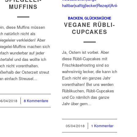
MUFFINS
BACKEN
,
GLÜCKSKÜCHE
VEGANE RÜBLI-
in, diese Muffins müssen
CUPCAKES
ch natürlich nicht als
iegeleier verkleiden! Aber
iegelei-Muffins machen sich
Ja, Ostern ist vorbei. Aber
nfach wunderbar auf jeder
diese Rübli-Cupcakes mit
tertafel und das wollte ich
Frischkäsefrosting sind so
ch nicht vorenthalten.
wahnsinnig lecker, die kann ich
ßerhalb der Osterzeit streut
Euch nicht ein ganzes Jahr
n einfach Streusel…
vorenthalten! Bei uns werden
Rüblikuchen, Rübli-Cupcakes
und Co nämlich das ganze
06/04/2018
/
8 Kommentare
Jahr über gern…
05/04/2018
/
1 Kommentar