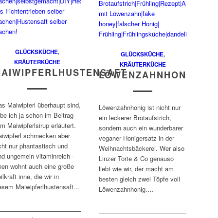
GLÜCKSKÜCHE
,
GLÜCKSKÜCHE
,
KRÄUTERKÜCHE
KRÄUTERKÜCHE
AIWIPFERLHUSTENSAFT
LÖWENZAHNHONIG
s Maiwipferl überhaupt sind,
Löwenzahnhonig ist nicht nur
be ich ja schon im Beitrag
ein leckerer Brotaufstrich,
m Maiwipferlsirup erläutert.
sondern auch ein wunderbarer
iwipferl schmecken aber
veganer Honigersatz in der
cht nur phantastisch und
Weihnachtsbäckerei. Wer also
nd ungemein vitaminreich -
Linzer Torte & Co genauso
nen wohnt auch eine große
liebt wie wir, der macht am
ilkraft inne, die wir in
besten gleich zwei Töpfe voll
esem Maiwipferlhustensaft…
Löwenzahnhonig.…