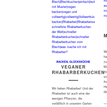
M
Wa
ha
zu
BACKEN
,
GLÜCKSKÜCHE
VEGANER
Ma
RHABARBERKUCHEN
ni
si
ih
He
Wir lieben Rhabarber! Und der
di
Rhabarber ist auch eine der
wenigen Pflanzen, die
verläßlich in unserem Garten