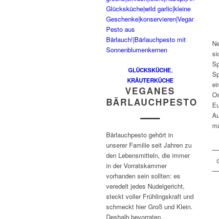
Ne
si
Sp
GLÜCKSKÜCHE
,
Sp
KRÄUTERKÜCHE
ei
VEGANES
Os
BÄRLAUCHPESTO
Eu
Au
ma
Bärlauchpesto gehört in
unserer Familie seit Jahren zu
den Lebensmitteln, die immer
in der Vorratskammer
vorhanden sein sollten: es
veredelt jedes Nudelgericht,
steckt voller Frühlingskraft und
schmeckt hier Groß und Klein.
Deshalb bevorraten…