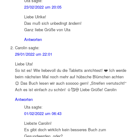
Uta
sagte:
23/02/2022 um 20:05
Liebe Ulrike!
Das muß sich unbedingt ändern!
Ganz liebe Grüße von Uta
Antworten
Carolin
sagte:
29/01/2022 um 22:01
Liebe Uta!
So ist es! Wie liebevoll du die Tabletts anrichtest! ❤️ Ich werde
beim nächsten Mal noch mehr auf hübsche Blümchen achten
😉 Das Buch lesen wir auch sooooo gern! „Streifen verrutscht!“
Ach es ist einfach zu schön! ☺️🥰😍 Liebe Grüße! Carolin
Antworten
Uta
sagte:
01/02/2022 um 06:43
Liebste Carolin!
Es gibt doch wirklich kein besseres Buch zum
Gesundwerden, oder?