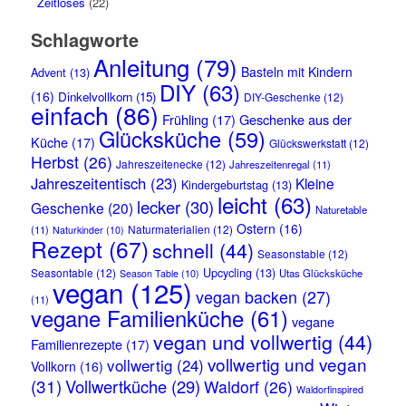
Zeitloses
(22)
Schlagworte
Anleitung
(79)
Basteln mit Kindern
Advent
(13)
DIY
(63)
(16)
Dinkelvollkorn
(15)
DIY-Geschenke
(12)
einfach
(86)
Frühling
(17)
Geschenke aus der
Glücksküche
(59)
Küche
(17)
Glückswerkstatt
(12)
Herbst
(26)
Jahreszeitenecke
(12)
Jahreszeitenregal
(11)
Jahreszeitentisch
(23)
Kleine
Kindergeburtstag
(13)
leicht
(63)
lecker
(30)
Geschenke
(20)
Naturetable
Ostern
(16)
Naturmaterialien
(12)
(11)
Naturkinder
(10)
Rezept
(67)
schnell
(44)
Seasonstable
(12)
Seasontable
(12)
Upcycling
(13)
Utas Glücksküche
Season Table
(10)
vegan
(125)
vegan backen
(27)
(11)
vegane Familienküche
(61)
vegane
vegan und vollwertig
(44)
Familienrezepte
(17)
vollwertig und vegan
vollwertig
(24)
Vollkorn
(16)
(31)
Vollwertküche
(29)
Waldorf
(26)
Waldorfinspired