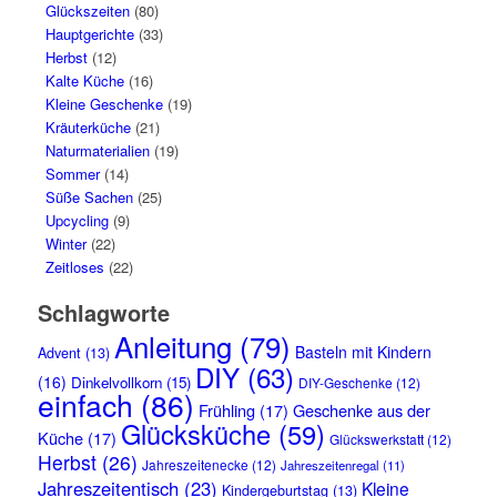
Glückszeiten
(80)
Hauptgerichte
(33)
Herbst
(12)
Kalte Küche
(16)
Kleine Geschenke
(19)
Kräuterküche
(21)
Naturmaterialien
(19)
Sommer
(14)
Süße Sachen
(25)
Upcycling
(9)
Winter
(22)
Zeitloses
(22)
Schlagworte
Anleitung
(79)
Basteln mit Kindern
Advent
(13)
DIY
(63)
(16)
Dinkelvollkorn
(15)
DIY-Geschenke
(12)
einfach
(86)
Frühling
(17)
Geschenke aus der
Glücksküche
(59)
Küche
(17)
Glückswerkstatt
(12)
Herbst
(26)
Jahreszeitenecke
(12)
Jahreszeitenregal
(11)
Jahreszeitentisch
(23)
Kleine
Kindergeburtstag
(13)