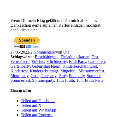
Wenn Dir mein Blog gefällt und Du mich als kleines
Dankeschön gerne auf einen Kaffee einladen möchtest,
dann klicke hier
27/05/2022
/
2 Kommentare
/
von
Uta
Schlagworte:
Beschäftigung
,
Einladungskarten
,
Fest
,
Feste feiern
,
Früchte
,
Früchteparty
,
Fruit Party
,
Gartenfest
,
Gartenparty
,
Geburtstag feiern
,
Kinderbeschäftigung
,
Kinderfest
,
Kindergeburtstag
,
Mitgebsel
,
Mittsommerfest
,
Mottoparty
,
Obst
,
Obstparty
,
Party
,
Poolparty
,
Sommer
,
Sommerfest
,
Sommerparty
,
Tutti-Frutti
,
Tutti-Frutti-Party
Eintrag teilen
Teilen auf Facebook
Teilen auf X
Teilen auf WhatsApp
Teilen auf Pinterest