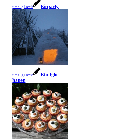
Eisparty
utas_glueck
Ein Iglu
utas_glueck
bauen