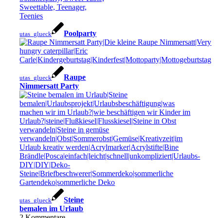
Poolparty
utas_glueck
Raupe
utas_glueck
Nimmersatt Party
Steine
utas_glueck
bemalen im Urlaub
2
Kommentare