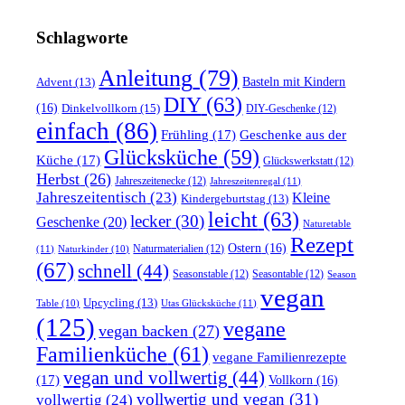
Schlagworte
Anleitung
(79)
Basteln mit Kindern
Advent
(13)
DIY
(63)
(16)
Dinkelvollkorn
(15)
DIY-Geschenke
(12)
einfach
(86)
Frühling
(17)
Geschenke aus der
Glücksküche
(59)
Küche
(17)
Glückswerkstatt
(12)
Herbst
(26)
Jahreszeitenecke
(12)
Jahreszeitenregal
(11)
Jahreszeitentisch
(23)
Kleine
Kindergeburtstag
(13)
leicht
(63)
lecker
(30)
Geschenke
(20)
Naturetable
Rezept
Ostern
(16)
Naturmaterialien
(12)
(11)
Naturkinder
(10)
(67)
schnell
(44)
Seasonstable
(12)
Seasontable
(12)
Season
vegan
Upcycling
(13)
Utas Glücksküche
(11)
Table
(10)
(125)
vegane
vegan backen
(27)
Familienküche
(61)
vegane Familienrezepte
vegan und vollwertig
(44)
(17)
Vollkorn
(16)
vollwertig und vegan
(31)
vollwertig
(24)