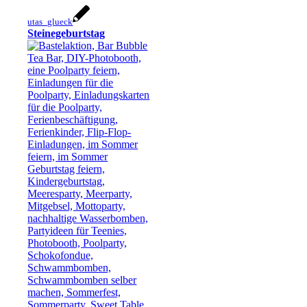
utas_glueck
Steinegeburtstag