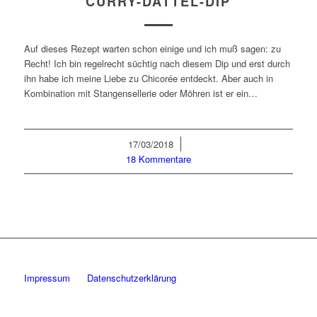
CURRY-DATTEL-DIP
Auf dieses Rezept warten schon einige und ich muß sagen: zu
Recht! Ich bin regelrecht süchtig nach diesem Dip und erst durch
ihn habe ich meine Liebe zu Chicorée entdeckt. Aber auch in
Kombination mit Stangensellerie oder Möhren ist er ein…
17/03/2018
/
18 Kommentare
Impressum
Datenschutzerklärung