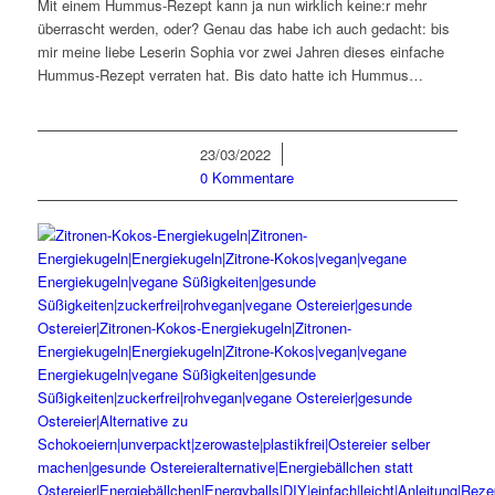
Mit einem Hummus-Rezept kann ja nun wirklich keine:r mehr
überrascht werden, oder? Genau das habe ich auch gedacht: bis
mir meine liebe Leserin Sophia vor zwei Jahren dieses einfache
Hummus-Rezept verraten hat. Bis dato hatte ich Hummus…
23/03/2022
/
0 Kommentare