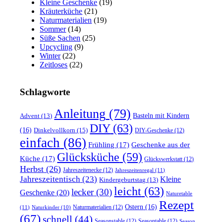
Kleine Geschenke
(19)
Kräuterküche
(21)
Naturmaterialien
(19)
Sommer
(14)
Süße Sachen
(25)
Upcycling
(9)
Winter
(22)
Zeitloses
(22)
Schlagworte
Anleitung
(79)
Basteln mit Kindern
Advent
(13)
DIY
(63)
(16)
Dinkelvollkorn
(15)
DIY-Geschenke
(12)
einfach
(86)
Frühling
(17)
Geschenke aus der
Glücksküche
(59)
Küche
(17)
Glückswerkstatt
(12)
Herbst
(26)
Jahreszeitenecke
(12)
Jahreszeitenregal
(11)
Jahreszeitentisch
(23)
Kleine
Kindergeburtstag
(13)
leicht
(63)
lecker
(30)
Geschenke
(20)
Naturetable
Rezept
Ostern
(16)
Naturmaterialien
(12)
(11)
Naturkinder
(10)
(67)
schnell
(44)
Seasonstable
(12)
Seasontable
(12)
Season