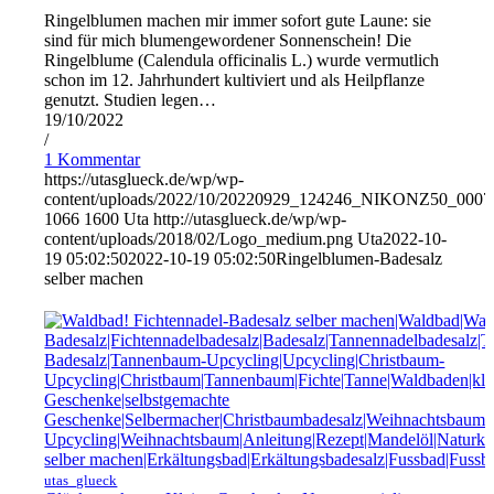
Ringelblumen machen mir immer sofort gute Laune: sie
sind für mich blumengewordener Sonnenschein! Die
Ringelblume (Calendula officinalis L.) wurde vermutlich
schon im 12. Jahrhundert kultiviert und als Heilpflanze
genutzt. Studien legen…
19/10/2022
/
1 Kommentar
https://utasglueck.de/wp/wp-
content/uploads/2022/10/20220929_124246_NIKONZ50_0007
1066
1600
Uta
http://utasglueck.de/wp/wp-
content/uploads/2018/02/Logo_medium.png
Uta
2022-10-
19 05:02:50
2022-10-19 05:02:50
Ringelblumen-Badesalz
selber machen
utas_glueck