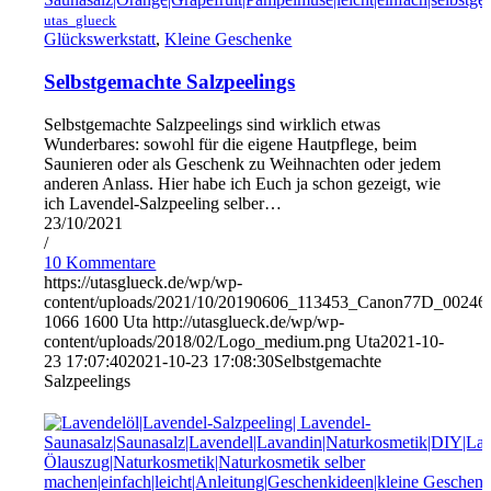
utas_glueck
Glückswerkstatt
,
Kleine Geschenke
Selbstgemachte Salzpeelings
Selbstgemachte Salzpeelings sind wirklich etwas
Wunderbares: sowohl für die eigene Hautpflege, beim
Saunieren oder als Geschenk zu Weihnachten oder jedem
anderen Anlass. Hier habe ich Euch ja schon gezeigt, wie
ich Lavendel-Salzpeeling selber…
23/10/2021
/
10 Kommentare
https://utasglueck.de/wp/wp-
content/uploads/2021/10/20190606_113453_Canon77D_00246
1066
1600
Uta
http://utasglueck.de/wp/wp-
content/uploads/2018/02/Logo_medium.png
Uta
2021-10-
23 17:07:40
2021-10-23 17:08:30
Selbstgemachte
Salzpeelings