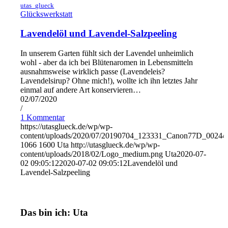
utas_glueck
Glückswerkstatt
Lavendelöl und Lavendel-Salzpeeling
In unserem Garten fühlt sich der Lavendel unheimlich
wohl - aber da ich bei Blütenaromen in Lebensmitteln
ausnahmsweise wirklich passe (Lavendeleis?
Lavendelsirup? Ohne mich!), wollte ich ihn letztes Jahr
einmal auf andere Art konservieren…
02/07/2020
/
1 Kommentar
https://utasglueck.de/wp/wp-
content/uploads/2020/07/20190704_123331_Canon77D_00244
1066
1600
Uta
http://utasglueck.de/wp/wp-
content/uploads/2018/02/Logo_medium.png
Uta
2020-07-
02 09:05:12
2020-07-02 09:05:12
Lavendelöl und
Lavendel-Salzpeeling
Das bin ich: Uta