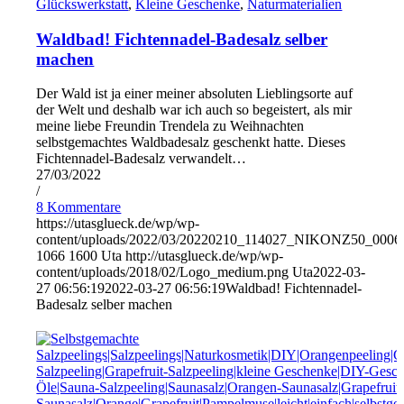
Glückswerkstatt
,
Kleine Geschenke
,
Naturmaterialien
Waldbad! Fichtennadel-Badesalz selber
machen
Der Wald ist ja einer meiner absoluten Lieblingsorte auf
der Welt und deshalb war ich auch so begeistert, als mir
meine liebe Freundin Trendela zu Weihnachten
selbstgemachtes Waldbadesalz geschenkt hatte. Dieses
Fichtennadel-Badesalz verwandelt…
27/03/2022
/
8 Kommentare
https://utasglueck.de/wp/wp-
content/uploads/2022/03/20220210_114027_NIKONZ50_0006
1066
1600
Uta
http://utasglueck.de/wp/wp-
content/uploads/2018/02/Logo_medium.png
Uta
2022-03-
27 06:56:19
2022-03-27 06:56:19
Waldbad! Fichtennadel-
Badesalz selber machen