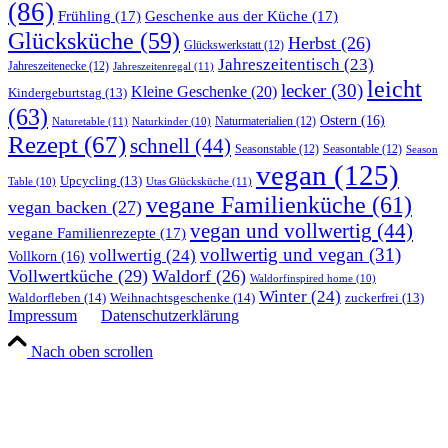
(86)
Frühling
(17)
Geschenke aus der Küche
(17)
Glücksküche
(59)
Herbst
(26)
Glückswerkstatt
(12)
Jahreszeitentisch
(23)
Jahreszeitenecke
(12)
Jahreszeitenregal
(11)
leicht
lecker
(30)
Kleine Geschenke
(20)
Kindergeburtstag
(13)
(63)
Ostern
(16)
Naturmaterialien
(12)
Naturetable
(11)
Naturkinder
(10)
Rezept
(67)
schnell
(44)
Seasonstable
(12)
Seasontable
(12)
Season
vegan
(125)
Upcycling
(13)
Utas Glücksküche
(11)
Table
(10)
vegane Familienküche
(61)
vegan backen
(27)
vegan und vollwertig
(44)
vegane Familienrezepte
(17)
vollwertig und vegan
(31)
vollwertig
(24)
Vollkorn
(16)
Vollwertküche
(29)
Waldorf
(26)
Waldorfinspired home
(10)
Winter
(24)
Waldorfleben
(14)
Weihnachtsgeschenke
(14)
zuckerfrei
(13)
Impressum
Datenschutzerklärung
Nach oben scrollen