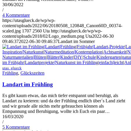
30/06/2022
/
4 Kommentare
https://utasglueck.de/wp/wp-
content/uploads/2022/06/20180508_120848_Canon60D_00374-
scaled.jpg
1707
2560
Uta
http://utasglueck.de/wp/wp-
content/uploads/2018/02/Logo_medium.png
Uta
2022-06-30
09:46:37
2022-06-30 09:46:37
Landart im Sommer
utas_glueck
Frühling
,
Glückszeiten
Landart im Frühling
Es gibt kaum etwas, das mich tiefer entspannt und beruhigt, als
Landart zu kreieren: und da der Frühling endlich über´s Land zieht
und wir gerade alle nichts mehr gebrauchen können als
Entspannung und Beruhigung, wollte ich Euch ein paar…
16/03/2020
/
5 Kommentare