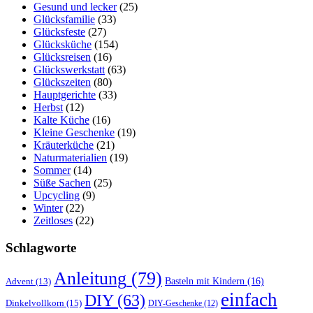
Gesund und lecker
(25)
Glücksfamilie
(33)
Glücksfeste
(27)
Glücksküche
(154)
Glücksreisen
(16)
Glückswerkstatt
(63)
Glückszeiten
(80)
Hauptgerichte
(33)
Herbst
(12)
Kalte Küche
(16)
Kleine Geschenke
(19)
Kräuterküche
(21)
Naturmaterialien
(19)
Sommer
(14)
Süße Sachen
(25)
Upcycling
(9)
Winter
(22)
Zeitloses
(22)
Schlagworte
Anleitung
(79)
Basteln mit Kindern
(16)
Advent
(13)
einfach
DIY
(63)
Dinkelvollkorn
(15)
DIY-Geschenke
(12)