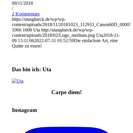
09/11/2018
/
2 Kommentare
https://utasglueck.de/wp/wp-
content/uploads/2018/11/20181023_112933_Canon60D_00007
1066
1600
Uta
http://utasglueck.de/wp/wp-
content/uploads/2018/02/Logo_medium.png
Uta
2018-11-
09 13:11:06
2022-07-31 01:52:59
Die einfachste Art, eine
Quitte zu essen!
Das bin ich: Uta
Carpe diem!
Instagram