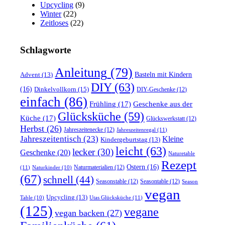
Upcycling
(9)
Winter
(22)
Zeitloses
(22)
Schlagworte
Anleitung
(79)
Basteln mit Kindern
Advent
(13)
DIY
(63)
(16)
Dinkelvollkorn
(15)
DIY-Geschenke
(12)
einfach
(86)
Frühling
(17)
Geschenke aus der
Glücksküche
(59)
Küche
(17)
Glückswerkstatt
(12)
Herbst
(26)
Jahreszeitenecke
(12)
Jahreszeitenregal
(11)
Jahreszeitentisch
(23)
Kleine
Kindergeburtstag
(13)
leicht
(63)
lecker
(30)
Geschenke
(20)
Naturetable
Rezept
Ostern
(16)
Naturmaterialien
(12)
(11)
Naturkinder
(10)
(67)
schnell
(44)
Seasonstable
(12)
Seasontable
(12)
Season
vegan
Upcycling
(13)
Utas Glücksküche
(11)
Table
(10)
(125)
vegane
vegan backen
(27)