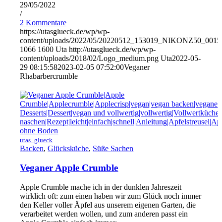
29/05/2022
/
2 Kommentare
https://utasglueck.de/wp/wp-
content/uploads/2022/05/20220512_153019_NIKONZ50_0015
1066
1600
Uta
http://utasglueck.de/wp/wp-
content/uploads/2018/02/Logo_medium.png
Uta
2022-05-
29 08:15:58
2023-02-05 07:52:00
Veganer
Rhabarbercrumble
utas_glueck
Backen
,
Glücksküche
,
Süße Sachen
Veganer Apple Crumble
Apple Crumble mache ich in der dunklen Jahreszeit
wirklich oft: zum einen haben wir zum Glück noch immer
den Keller voller Äpfel aus unserem eigenen Garten, die
verarbeitet werden wollen, und zum anderen passt ein