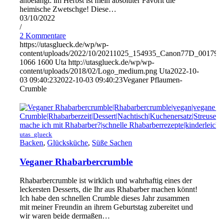
anbelangt: im Herbst ist mein absoluter Favorit die
heimische Zwetschge! Diese…
03/10/2022
/
2 Kommentare
https://utasglueck.de/wp/wp-
content/uploads/2022/10/20211025_154935_Canon77D_00179
1066
1600
Uta
http://utasglueck.de/wp/wp-
content/uploads/2018/02/Logo_medium.png
Uta
2022-10-
03 09:40:23
2022-10-03 09:40:23
Veganer Pflaumen-
Crumble
utas_glueck
Backen
,
Glücksküche
,
Süße Sachen
Veganer Rhabarbercrumble
Rhabarbercrumble ist wirklich und wahrhaftig eines der
leckersten Desserts, die Ihr aus Rhabarber machen könnt!
Ich habe den schnellen Crumble dieses Jahr zusammen
mit meiner Freundin an ihrem Geburtstag zubereitet und
wir waren beide dermaßen…