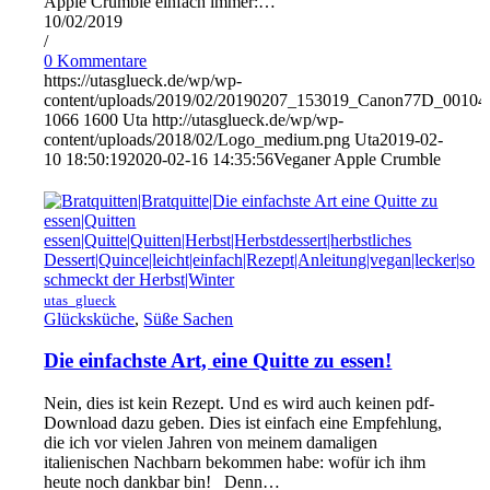
Apple Crumble einfach immer:…
10/02/2019
/
0 Kommentare
https://utasglueck.de/wp/wp-
content/uploads/2019/02/20190207_153019_Canon77D_00104
1066
1600
Uta
http://utasglueck.de/wp/wp-
content/uploads/2018/02/Logo_medium.png
Uta
2019-02-
10 18:50:19
2020-02-16 14:35:56
Veganer Apple Crumble
utas_glueck
Glücksküche
,
Süße Sachen
Die einfachste Art, eine Quitte zu essen!
Nein, dies ist kein Rezept. Und es wird auch keinen pdf-
Download dazu geben. Dies ist einfach eine Empfehlung,
die ich vor vielen Jahren von meinem damaligen
italienischen Nachbarn bekommen habe: wofür ich ihm
heute noch dankbar bin! Denn…