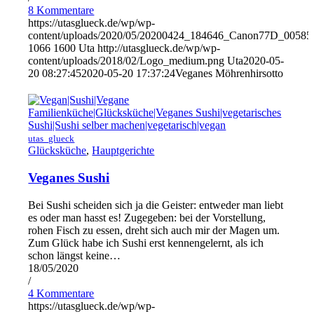
8 Kommentare
https://utasglueck.de/wp/wp-
content/uploads/2020/05/20200424_184646_Canon77D_00585
1066
1600
Uta
http://utasglueck.de/wp/wp-
content/uploads/2018/02/Logo_medium.png
Uta
2020-05-
20 08:27:45
2020-05-20 17:37:24
Veganes Möhrenhirsotto
utas_glueck
Glücksküche
,
Hauptgerichte
Veganes Sushi
Bei Sushi scheiden sich ja die Geister: entweder man liebt
es oder man hasst es! Zugegeben: bei der Vorstellung,
rohen Fisch zu essen, dreht sich auch mir der Magen um.
Zum Glück habe ich Sushi erst kennengelernt, als ich
schon längst keine…
18/05/2020
/
4 Kommentare
https://utasglueck.de/wp/wp-