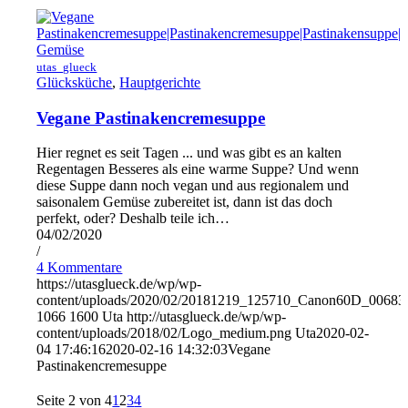
utas_glueck
Glücksküche
,
Hauptgerichte
Vegane Pastinakencremesuppe
Hier regnet es seit Tagen ... und was gibt es an kalten
Regentagen Besseres als eine warme Suppe? Und wenn
diese Suppe dann noch vegan und aus regionalem und
saisonalem Gemüse zubereitet ist, dann ist das doch
perfekt, oder? Deshalb teile ich…
04/02/2020
/
4 Kommentare
https://utasglueck.de/wp/wp-
content/uploads/2020/02/20181219_125710_Canon60D_00683
1066
1600
Uta
http://utasglueck.de/wp/wp-
content/uploads/2018/02/Logo_medium.png
Uta
2020-02-
04 17:46:16
2020-02-16 14:32:03
Vegane
Pastinakencremesuppe
Seite 2 von 4
1
2
3
4