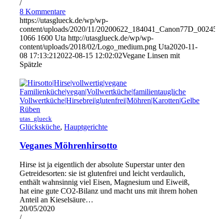
/
8 Kommentare
https://utasglueck.de/wp/wp-
content/uploads/2020/11/20200622_184041_Canon77D_00245
1066
1600
Uta
http://utasglueck.de/wp/wp-
content/uploads/2018/02/Logo_medium.png
Uta
2020-11-
08 17:13:21
2022-08-15 12:02:02
Vegane Linsen mit
Spätzle
utas_glueck
Glücksküche
,
Hauptgerichte
Veganes Möhrenhirsotto
Hirse ist ja eigentlich der absolute Superstar unter den
Getreidesorten: sie ist glutenfrei und leicht verdaulich,
enthält wahnsinnig viel Eisen, Magnesium und Eiweiß,
hat eine gute CO2-Bilanz und macht uns mit ihrem hohen
Anteil an Kieselsäure…
20/05/2020
/