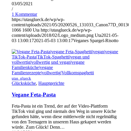
03/05/2021
/
1 Kommentar
https://utasglueck.de/wp/wp-
content/uploads/2021/05/20200526_131033_Canon77D_00136
1066
1600
Uta
http://utasglueck.de/wp/wp-
content/uploads/2018/02/Logo_medium.png
Uta
2021-05-
03 13:00:17
2021-05-03 13:00:17
Veganes Spargel-Risotto
utas_glueck
Glücksküche
,
Hauptgerichte
Vegane Feta-Pasta
Feta-Pasta ist ein Trend, der auf der Video-Plattform
TikTok viral ging und niemals den Weg in unsere Küche
gefunden hätte, wenn diese mittlerweile nicht regelmäßig
von den Teenagern in unserem Haus gekapert werden
würde. Zum Glück! Denn…