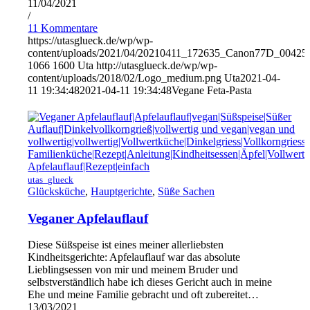
11/04/2021
/
11 Kommentare
https://utasglueck.de/wp/wp-
content/uploads/2021/04/20210411_172635_Canon77D_00425
1066
1600
Uta
http://utasglueck.de/wp/wp-
content/uploads/2018/02/Logo_medium.png
Uta
2021-04-
11 19:34:48
2021-04-11 19:34:48
Vegane Feta-Pasta
utas_glueck
Glücksküche
,
Hauptgerichte
,
Süße Sachen
Veganer Apfelauflauf
Diese Süßspeise ist eines meiner allerliebsten
Kindheitsgerichte: Apfelauflauf war das absolute
Lieblingsessen von mir und meinem Bruder und
selbstverständlich habe ich dieses Gericht auch in meine
Ehe und meine Familie gebracht und oft zubereitet…
13/03/2021