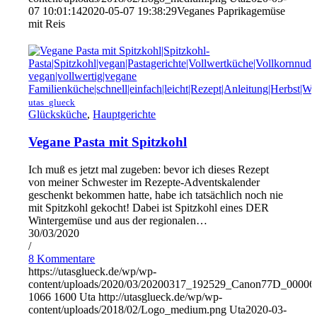
07 10:01:14
2020-05-07 19:38:29
Veganes Paprikagemüse
mit Reis
utas_glueck
Glücksküche
,
Hauptgerichte
Vegane Pasta mit Spitzkohl
Ich muß es jetzt mal zugeben: bevor ich dieses Rezept
von meiner Schwester im Rezepte-Adventskalender
geschenkt bekommen hatte, habe ich tatsächlich noch nie
mit Spitzkohl gekocht! Dabei ist Spitzkohl eines DER
Wintergemüse und aus der regionalen…
30/03/2020
/
8 Kommentare
https://utasglueck.de/wp/wp-
content/uploads/2020/03/20200317_192529_Canon77D_00006
1066
1600
Uta
http://utasglueck.de/wp/wp-
content/uploads/2018/02/Logo_medium.png
Uta
2020-03-