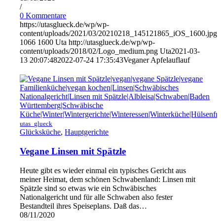
/
0 Kommentare
https://utasglueck.de/wp/wp-
content/uploads/2021/03/20210218_145121865_iOS_1600.jpg
1066
1600
Uta
http://utasglueck.de/wp/wp-
content/uploads/2018/02/Logo_medium.png
Uta
2021-03-
13 20:07:48
2022-07-24 17:35:43
Veganer Apfelauflauf
utas_glueck
Glücksküche
,
Hauptgerichte
Vegane Linsen mit Spätzle
Heute gibt es wieder einmal ein typisches Gericht aus
meiner Heimat, dem schönen Schwabenland: Linsen mit
Spätzle sind so etwas wie ein Schwäbisches
Nationalgericht und für alle Schwaben also fester
Bestandteil ihres Speiseplans. Daß das…
08/11/2020