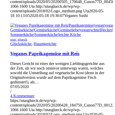
content/uploads/2020/05/20200505_170648_Canon77D_00450
1066
1600
Uta
http://utasglueck.de/wp/wp-
content/uploads/2018/02/Logo_medium.png
Uta
2020-05-
18 10:13:05
2020-05-18 19:36:07
Veganes Sushi
utas_glueck
Glücksküche
,
Hauptgerichte
Veganes Paprikagemüse mit Reis
Dieses Gericht ist eines der wenigen Lieblingsgerichte aus
der Zeit, als wir noch omnivor unterwegs waren, welches
sowohl die Umstellung auf vegetarische Kost (denn in der
Originalversion wurde auf dem Paprikagemüse Fisch
gedünstet!), als…
07/05/2020
/
4 Kommentare
https://utasglueck.de/wp/wp-
content/uploads/2020/05/20200428_184759_Canon77D_00122
1066
1600
Uta
http://utasglueck.de/wp/wp-
content/uploads/2018/02/Logo_medium.png
Uta
2020-05-