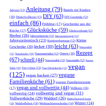
Anleitung
(79)
Basteln mit Kindern
Advent
(13)
DIY
(63)
(16)
Dinkelvollkorn
(15)
DIY-Geschenke
(12)
einfach
(86)
Frühling
(17)
Geschenke aus der
Glücksküche
(59)
Küche
(17)
Glückswerkstatt
(12)
Herbst
(26)
Jahreszeitenecke
(12)
Jahreszeitenregal
(11)
Jahreszeitentisch
(23)
Kleine
Kindergeburtstag
(13)
leicht
(63)
lecker
(30)
Geschenke
(20)
Naturetable
Rezept
Ostern
(16)
Naturmaterialien
(12)
(11)
Naturkinder
(10)
(67)
schnell
(44)
Seasonstable
(12)
Seasontable
(12)
Season
vegan
Upcycling
(13)
Utas Glücksküche
(11)
Table
(10)
(125)
vegane
vegan backen
(27)
Familienküche
(61)
vegane Familienrezepte
vegan und vollwertig
(44)
(17)
Vollkorn
(16)
vollwertig und vegan
(31)
vollwertig
(24)
Vollwertküche
(29)
Waldorf
(26)
Waldorfinspired home
Winter
(24)
Waldorfleben
(14)
Weihnachtsgeschenke
(14)
(10)