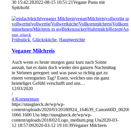
30 15:42:28
2022-08-15 10:51:21
Vegane Pasta mit
Spitzkohl
utas_glueck
Frühstück
,
Glücksküche
,
Hauptgerichte
Veganer Milchreis
Auch wenn es heute morgen ganz kurz nach Sonne
aussah, hat es dann doch wieder den ganzen Nachmittag
in Strömen geregnet: und was passt so richtig gut zu
einem verregneten Tag? Essen, welches uns ein ganz
heimeliges Gefühl verschafft und uns…
12/03/2020
/
4 Kommentare
https://utasglueck.de/wp/wp-
content/uploads/2020/03/20180924_164639_Canon60D_00206
1066
1600
Uta
http://utasglueck.de/wp/wp-
content/uploads/2018/02/Logo_medium.png
Uta
2020-03-
12 18:57:09
2020-03-12 19:10:39
Veganer Milchreis