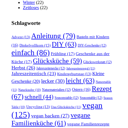
Winter
(22)
Zeitloses
(22)
Schlagworte
Anleitung
(79)
Basteln mit Kindern
Advent
(13)
DIY
(63)
(16)
Dinkelvollkorn
(15)
DIY-Geschenke
(12)
einfach
(86)
Frühling
(17)
Geschenke aus der
Glücksküche
(59)
Küche
(17)
Glückswerkstatt
(12)
Herbst
(26)
Jahreszeitenecke
(12)
Jahreszeitenregal
(11)
Jahreszeitentisch
(23)
Kleine
Kindergeburtstag
(13)
leicht
(63)
lecker
(30)
Geschenke
(20)
Naturetable
Rezept
Ostern
(16)
Naturmaterialien
(12)
(11)
Naturkinder
(10)
(67)
schnell
(44)
Seasonstable
(12)
Seasontable
(12)
Season
vegan
Upcycling
(13)
Utas Glücksküche
(11)
Table
(10)
(125)
vegane
vegan backen
(27)
Familienküche
(61)
vegane Familienrezepte