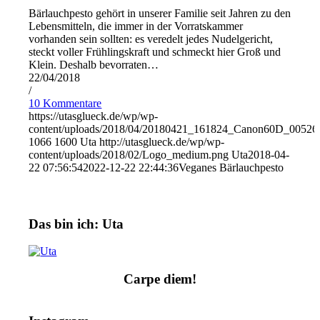
Bärlauchpesto gehört in unserer Familie seit Jahren zu den
Lebensmitteln, die immer in der Vorratskammer
vorhanden sein sollten: es veredelt jedes Nudelgericht,
steckt voller Frühlingskraft und schmeckt hier Groß und
Klein. Deshalb bevorraten…
22/04/2018
/
10 Kommentare
https://utasglueck.de/wp/wp-
content/uploads/2018/04/20180421_161824_Canon60D_00526
1066
1600
Uta
http://utasglueck.de/wp/wp-
content/uploads/2018/02/Logo_medium.png
Uta
2018-04-
22 07:56:54
2022-12-22 22:44:36
Veganes Bärlauchpesto
Das bin ich: Uta
Carpe diem!