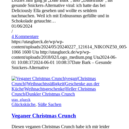
Letztes Jahr ging ja „Date Bark“, also „Dattelrinde“, als
gesunde Snickers-Alternative viral: ich hatte das bei
Deliciously Ella gesehen und wollte es seitdem
nachmachen. Weil ich mit Erdnussmus gefüllte und in
Schokolade getauchte…
01/06/2024
/
4 Kommentare
https://utasglueck.de/wp/wp-
content/uploads/2024/05/20240227_121614_NIKONZ50_0054
1066
1600
Uta
http://utasglueck.de/wp/wp-
content/uploads/2018/02/Logo_medium.png
Uta
2024-06-
01 10:08:37
2024-06-01 10:08:37
Date Bark – Gesunde
Snickers-Alternative
utas_glueck
Glücksküche
,
Süße Sachen
Veganer Christmas Crunch
Diesen veganen Christmas Crunch habe ich mir leider