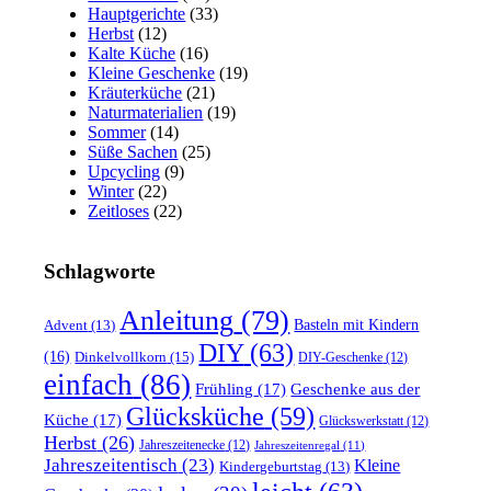
Hauptgerichte
(33)
Herbst
(12)
Kalte Küche
(16)
Kleine Geschenke
(19)
Kräuterküche
(21)
Naturmaterialien
(19)
Sommer
(14)
Süße Sachen
(25)
Upcycling
(9)
Winter
(22)
Zeitloses
(22)
Schlagworte
Anleitung
(79)
Basteln mit Kindern
Advent
(13)
DIY
(63)
(16)
Dinkelvollkorn
(15)
DIY-Geschenke
(12)
einfach
(86)
Frühling
(17)
Geschenke aus der
Glücksküche
(59)
Küche
(17)
Glückswerkstatt
(12)
Herbst
(26)
Jahreszeitenecke
(12)
Jahreszeitenregal
(11)
Jahreszeitentisch
(23)
Kleine
Kindergeburtstag
(13)