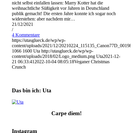
nicht selbst einfallen lassen: Marry Kotter hat die
weihnachtliche Süßigkeit vor Jahren in Deutschland
publik gemacht! Die ersten Jahre konnte ich sogar noch
widerstehen: aber nachdem mir…
21/12/2021
/
4 Kommentare
https://utasglueck.de/wp/wp-
content/uploads/2021/12/20210224_115135_Canon77D_00198
1066
1600
Uta
http://utasglueck.de/wp/wp-
content/uploads/2018/02/Logo_medium.png
Uta
2021-12-
21 06:33:41
2022-10-04 08:05:18
Veganer Christmas
Crunch
Das bin ich: Uta
Carpe diem!
Instagram