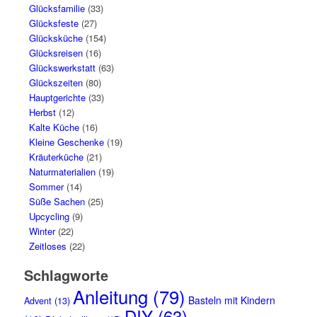
Glücksfamilie
(33)
Glücksfeste
(27)
Glücksküche
(154)
Glücksreisen
(16)
Glückswerkstatt
(63)
Glückszeiten
(80)
Hauptgerichte
(33)
Herbst
(12)
Kalte Küche
(16)
Kleine Geschenke
(19)
Kräuterküche
(21)
Naturmaterialien
(19)
Sommer
(14)
Süße Sachen
(25)
Upcycling
(9)
Winter
(22)
Zeitloses
(22)
Schlagworte
Anleitung
(79)
Basteln mit Kindern
Advent
(13)
DIY
(63)