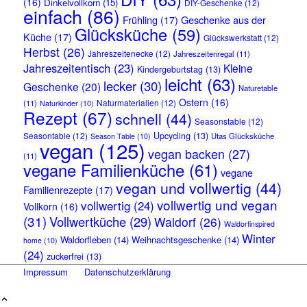
(16)
Dinkelvollkorn
(15)
DIY-Geschenke
(12)
einfach
(86)
Frühling
(17)
Geschenke aus der
Glücksküche
(59)
Küche
(17)
Glückswerkstatt
(12)
Herbst
(26)
Jahreszeitenecke
(12)
Jahreszeitenregal
(11)
Jahreszeitentisch
(23)
Kleine
Kindergeburtstag
(13)
leicht
(63)
lecker
(30)
Geschenke
(20)
Naturetable
Ostern
(16)
Naturmaterialien
(12)
(11)
Naturkinder
(10)
Rezept
(67)
schnell
(44)
Seasonstable
(12)
Seasontable
(12)
Upcycling
(13)
Utas Glücksküche
Season Table
(10)
vegan
(125)
vegan backen
(27)
(11)
vegane Familienküche
(61)
vegane
vegan und vollwertig
(44)
Familienrezepte
(17)
vollwertig und vegan
vollwertig
(24)
Vollkorn
(16)
(31)
Vollwertküche
(29)
Waldorf
(26)
Waldorfinspired
Winter
Waldorfleben
(14)
Weihnachtsgeschenke
(14)
home
(10)
(24)
zuckerfrei
(13)
Impressum
Datenschutzerklärung