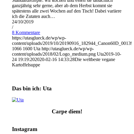
Standardrezepte: wir kochen und essen sie tatsächlich
ganzjährig sehr gerne, aber ab dem Herbst kommt sie
spätestens alle zwei Wochen auf den Tisch! Dabei variiere
ich die Zutaten auch…
24/10/2019
/
8 Kommentare
https://utasglueck.de/wp/wp-
content/uploads/2019/10/20190916_182944_Canon60D_00139
1066
1600
Uta
http://utasglueck.de/wp/wp-
content/uploads/2018/02/Logo_medium.png
Uta
2019-10-
24 19:19:20
2020-02-16 14:33:28
Die weltbeste vegane
Kartoffelsuppe
Das bin ich: Uta
Carpe diem!
Instagram