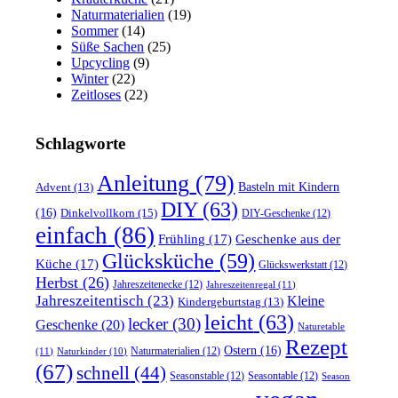
Naturmaterialien
(19)
Sommer
(14)
Süße Sachen
(25)
Upcycling
(9)
Winter
(22)
Zeitloses
(22)
Schlagworte
Anleitung
(79)
Basteln mit Kindern
Advent
(13)
DIY
(63)
(16)
Dinkelvollkorn
(15)
DIY-Geschenke
(12)
einfach
(86)
Frühling
(17)
Geschenke aus der
Glücksküche
(59)
Küche
(17)
Glückswerkstatt
(12)
Herbst
(26)
Jahreszeitenecke
(12)
Jahreszeitenregal
(11)
Jahreszeitentisch
(23)
Kleine
Kindergeburtstag
(13)
leicht
(63)
lecker
(30)
Geschenke
(20)
Naturetable
Rezept
Ostern
(16)
Naturmaterialien
(12)
(11)
Naturkinder
(10)
(67)
schnell
(44)
Seasonstable
(12)
Seasontable
(12)
Season