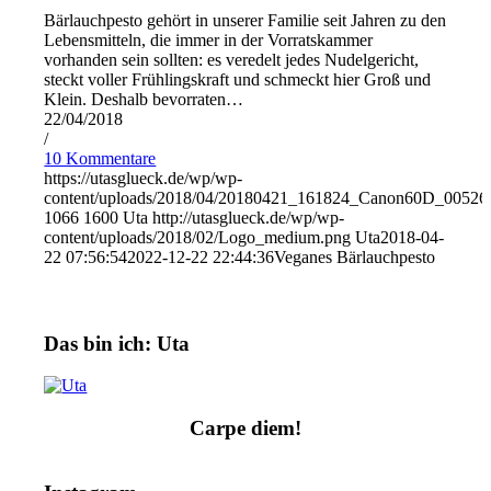
Bärlauchpesto gehört in unserer Familie seit Jahren zu den
Lebensmitteln, die immer in der Vorratskammer
vorhanden sein sollten: es veredelt jedes Nudelgericht,
steckt voller Frühlingskraft und schmeckt hier Groß und
Klein. Deshalb bevorraten…
22/04/2018
/
10 Kommentare
https://utasglueck.de/wp/wp-
content/uploads/2018/04/20180421_161824_Canon60D_00526
1066
1600
Uta
http://utasglueck.de/wp/wp-
content/uploads/2018/02/Logo_medium.png
Uta
2018-04-
22 07:56:54
2022-12-22 22:44:36
Veganes Bärlauchpesto
Das bin ich: Uta
Carpe diem!