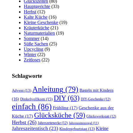
Glückszeiten
(80)
Hauptgerichte
(33)
Herbst
(12)
Kalte Küche
(16)
Kleine Geschenke
(19)
Kräuterküche
(21)
Naturmaterialien
(19)
Sommer
(14)
Süße Sachen
(25)
Upcycling
(9)
Winter
(22)
Zeitloses
(22)
Schlagworte
Anleitung
(79)
Basteln mit Kindern
Advent
(13)
DIY
(63)
(16)
Dinkelvollkorn
(15)
DIY-Geschenke
(12)
einfach
(86)
Frühling
(17)
Geschenke aus der
Glücksküche
(59)
Küche
(17)
Glückswerkstatt
(12)
Herbst
(26)
Jahreszeitenecke
(12)
Jahreszeitenregal
(11)
Jahreszeitentisch
(23)
Kleine
Kindergeburtstag
(13)