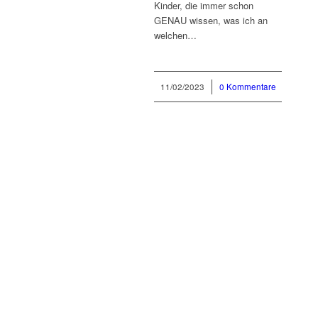
Kinder, die immer schon
GENAU wissen, was ich an
welchen…
11/02/2023
/
0 Kommentare