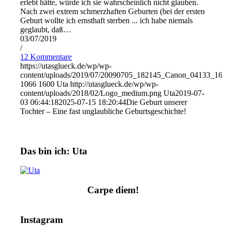
erlebt hätte, würde ich sie wahrscheinlich nicht glauben.
Nach zwei extrem schmerzhaften Geburten (bei der ersten
Geburt wollte ich ernsthaft sterben ... ich habe niemals
geglaubt, daß…
03/07/2019
/
12 Kommentare
https://utasglueck.de/wp/wp-
content/uploads/2019/07/20090705_182145_Canon_04133_160
1066
1600
Uta
http://utasglueck.de/wp/wp-
content/uploads/2018/02/Logo_medium.png
Uta
2019-07-
03 06:44:18
2025-07-15 18:20:44
Die Geburt unserer
Tochter – Eine fast unglaubliche Geburtsgeschichte!
Das bin ich: Uta
Carpe diem!
Instagram