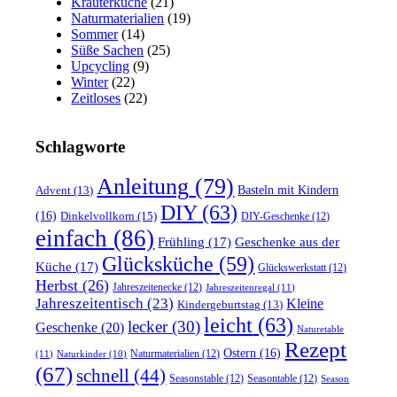
Kräuterküche
(21)
Naturmaterialien
(19)
Sommer
(14)
Süße Sachen
(25)
Upcycling
(9)
Winter
(22)
Zeitloses
(22)
Schlagworte
Anleitung
(79)
Basteln mit Kindern
Advent
(13)
DIY
(63)
(16)
Dinkelvollkorn
(15)
DIY-Geschenke
(12)
einfach
(86)
Frühling
(17)
Geschenke aus der
Glücksküche
(59)
Küche
(17)
Glückswerkstatt
(12)
Herbst
(26)
Jahreszeitenecke
(12)
Jahreszeitenregal
(11)
Jahreszeitentisch
(23)
Kleine
Kindergeburtstag
(13)
leicht
(63)
lecker
(30)
Geschenke
(20)
Naturetable
Rezept
Ostern
(16)
Naturmaterialien
(12)
(11)
Naturkinder
(10)
(67)
schnell
(44)
Seasonstable
(12)
Seasontable
(12)
Season