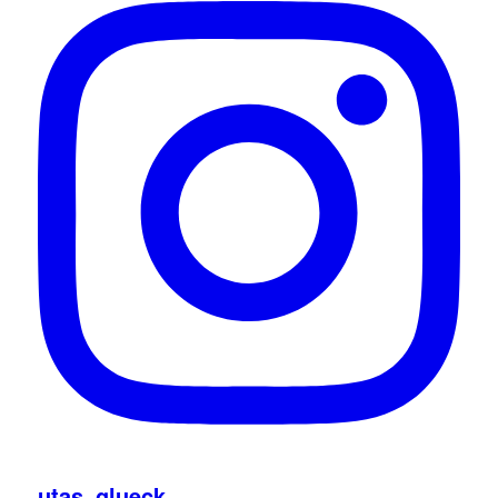
utas_glueck