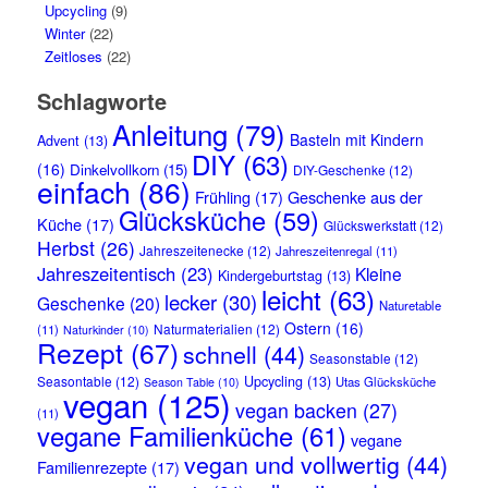
Upcycling
(9)
Winter
(22)
Zeitloses
(22)
Schlagworte
Anleitung
(79)
Basteln mit Kindern
Advent
(13)
DIY
(63)
(16)
Dinkelvollkorn
(15)
DIY-Geschenke
(12)
einfach
(86)
Frühling
(17)
Geschenke aus der
Glücksküche
(59)
Küche
(17)
Glückswerkstatt
(12)
Herbst
(26)
Jahreszeitenecke
(12)
Jahreszeitenregal
(11)
Jahreszeitentisch
(23)
Kleine
Kindergeburtstag
(13)
leicht
(63)
lecker
(30)
Geschenke
(20)
Naturetable
Ostern
(16)
Naturmaterialien
(12)
(11)
Naturkinder
(10)
Rezept
(67)
schnell
(44)
Seasonstable
(12)
Seasontable
(12)
Upcycling
(13)
Utas Glücksküche
Season Table
(10)
vegan
(125)
vegan backen
(27)
(11)
vegane Familienküche
(61)
vegane
vegan und vollwertig
(44)
Familienrezepte
(17)