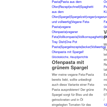
Gl
V
P
Mi
Pa
le
Glücksküche
,
Hauptgerichte
ei
Ofenpasta mit
Re
grünem Spargel
ta
Wer meine vegane Feta-Pasta
Es
bereits liebt, sollte unbedingt
mö
auch diese Variante einer Feta-
vo
Pasta ausprobieren! Der grüne
P
Spargel sorgt für Biss und die
07
getrockneten und in Öl
/
eingelegten Tomaten für das
1