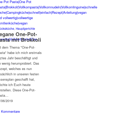
ücksküche
,
Hauptgerichte
egane One-Pot-
asta mit Brokkoli
t dem Thema "One-Pot-
sta" habe ich mich erstmals
tztes Jahr beschäftigt und
n wenig herumprobiert. Das
zept, welches es nun
tsächlich in unseren festen
sensplan geschafft hat,
chte ich Euch heute
rstellen. Diese One-Pot-
asta…
/06/2019
2 Kommentare