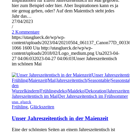
Inspirationen für Euren Jahreszeitentisch im Mai gegeben:
hier zum Beispiel oder hier. Aber Inspirationen kann es ja
nie genug geben, oder? Auf dem Maientisch steht jedes
Jahr das…
27/04/2023
/
2 Kommentare
https://utasglueck.de/wp/wp-
content/uploads/2023/04/20210504_061137_Canon77D_00336
1066
1600
Uta
http://utasglueck.de/wp/wp-
content/uploads/2018/02/Logo_medium.png
Uta
2023-04-
27 04:06:03
2023-04-27 04:06:03
Unser Jahreszeitentisch
im schönen Mai
utas_glueck
Frühling
,
Glückszeiten
Unser Jahreszeitentisch in der Maienzeit
Eine der schönsten Seiten an einem Jahreszeitentisch ist