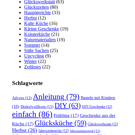
Glückswerkstatt
(63)
Glückszeiten
(80)
Hauptgerichte
(33)
Herbst
(12)
Kalte Küche
(16)
Kleine Geschenke
(19)
Kräuterküche
(21)
Naturmaterialien
(19)
Sommer
(14)
Süße Sachen
(25)
Upcycling
(9)
Winter
(22)
Zeitloses
(22)
Schlagworte
Anleitung
(79)
Basteln mit Kindern
Advent
(13)
DIY
(63)
(16)
Dinkelvollkorn
(15)
DIY-Geschenke
(12)
einfach
(86)
Frühling
(17)
Geschenke aus der
Glücksküche
(59)
Küche
(17)
Glückswerkstatt
(12)
Herbst
(26)
Jahreszeitenecke
(12)
Jahreszeitenregal
(11)