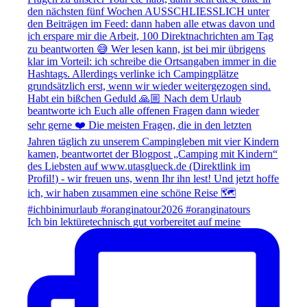
Ich bin lektüretechnisch gut vorbereitet auf meine