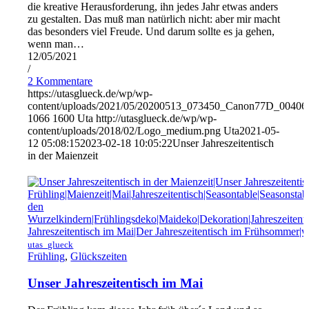
die kreative Herausforderung, ihn jedes Jahr etwas anders
zu gestalten. Das muß man natürlich nicht: aber mir macht
das besonders viel Freude. Und darum sollte es ja gehen,
wenn man…
12/05/2021
/
2 Kommentare
https://utasglueck.de/wp/wp-
content/uploads/2021/05/20200513_073450_Canon77D_00406
1066
1600
Uta
http://utasglueck.de/wp/wp-
content/uploads/2018/02/Logo_medium.png
Uta
2021-05-
12 05:08:15
2023-02-18 10:05:22
Unser Jahreszeitentisch
in der Maienzeit
utas_glueck
Frühling
,
Glückszeiten
Unser Jahreszeitentisch im Mai