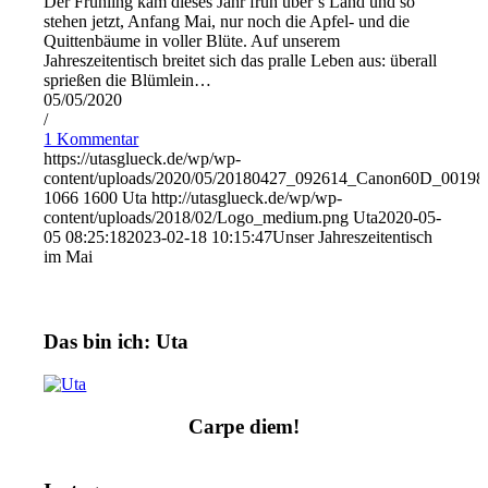
Der Frühling kam dieses Jahr früh über´s Land und so
stehen jetzt, Anfang Mai, nur noch die Apfel- und die
Quittenbäume in voller Blüte. Auf unserem
Jahreszeitentisch breitet sich das pralle Leben aus: überall
sprießen die Blümlein…
05/05/2020
/
1 Kommentar
https://utasglueck.de/wp/wp-
content/uploads/2020/05/20180427_092614_Canon60D_00198
1066
1600
Uta
http://utasglueck.de/wp/wp-
content/uploads/2018/02/Logo_medium.png
Uta
2020-05-
05 08:25:18
2023-02-18 10:15:47
Unser Jahreszeitentisch
im Mai
Das bin ich: Uta
Carpe diem!