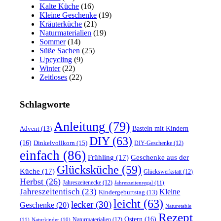
Kalte Küche
(16)
Kleine Geschenke
(19)
Kräuterküche
(21)
Naturmaterialien
(19)
Sommer
(14)
Süße Sachen
(25)
Upcycling
(9)
Winter
(22)
Zeitloses
(22)
Schlagworte
Anleitung
(79)
Basteln mit Kindern
Advent
(13)
DIY
(63)
(16)
Dinkelvollkorn
(15)
DIY-Geschenke
(12)
einfach
(86)
Frühling
(17)
Geschenke aus der
Glücksküche
(59)
Küche
(17)
Glückswerkstatt
(12)
Herbst
(26)
Jahreszeitenecke
(12)
Jahreszeitenregal
(11)
Jahreszeitentisch
(23)
Kleine
Kindergeburtstag
(13)
leicht
(63)
lecker
(30)
Geschenke
(20)
Naturetable
Rezept
Ostern
(16)
Naturmaterialien
(12)
(11)
Naturkinder
(10)