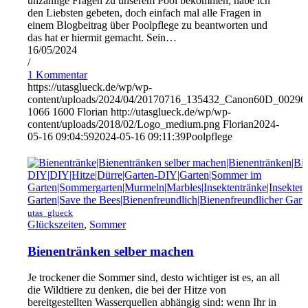
unzählige Fragen zu unserem Pool bekommen, habe ich
den Liebsten gebeten, doch einfach mal alle Fragen in
einem Blogbeitrag über Poolpflege zu beantworten und
das hat er hiermit gemacht. Sein…
16/05/2024
/
1 Kommentar
https://utasglueck.de/wp/wp-
content/uploads/2024/04/20170716_135432_Canon60D_00296
1066
1600
Florian
http://utasglueck.de/wp/wp-
content/uploads/2018/02/Logo_medium.png
Florian
2024-
05-16 09:04:59
2024-05-16 09:11:39
Poolpflege
utas_glueck
Glückszeiten
,
Sommer
Bienentränken selber machen
Je trockener die Sommer sind, desto wichtiger ist es, an all
die Wildtiere zu denken, die bei der Hitze von
bereitgestellten Wasserquellen abhängig sind: wenn Ihr in