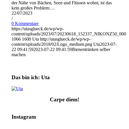
der Nähe von Bächen, Seen und Flüssen wohnt, ist das
kein großes Problem:…
22/07/2023
/
0 Kommentare
https://utasglueck.de/wp/wp-
content/uploads/2023/07/20230618_152337_NIKONZ50_0001
1066
1600
Uta
http://utasglueck.de/wp/wp-
content/uploads/2018/02/Logo_medium.png
Uta
2023-07-
22 09:41:59
2023-07-22 09:41:59
Bienentränken selber
machen
Das bin ich: Uta
Carpe diem!
Instagram