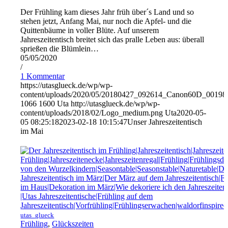
Der Frühling kam dieses Jahr früh über´s Land und so
stehen jetzt, Anfang Mai, nur noch die Apfel- und die
Quittenbäume in voller Blüte. Auf unserem
Jahreszeitentisch breitet sich das pralle Leben aus: überall
sprießen die Blümlein…
05/05/2020
/
1 Kommentar
https://utasglueck.de/wp/wp-
content/uploads/2020/05/20180427_092614_Canon60D_00198
1066
1600
Uta
http://utasglueck.de/wp/wp-
content/uploads/2018/02/Logo_medium.png
Uta
2020-05-
05 08:25:18
2023-02-18 10:15:47
Unser Jahreszeitentisch
im Mai
utas_glueck
Frühling
,
Glückszeiten