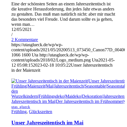
Eine der schönsten Seiten an einem Jahreszeitentisch ist
die kreative Herausforderung, ihn jedes Jahr etwas anders
zu gestalten. Das muß man natürlich nicht: aber mir macht
das besonders viel Freude. Und darum sollte es ja gehen,
wenn man…
12/05/2021
/
2 Kommentare
https://utasglueck.de/wp/wp-
content/uploads/2021/05/20200513_073450_Canon77D_00406
1066
1600
Uta
http://utasglueck.de/wp/wp-
content/uploads/2018/02/Logo_medium.png
Uta
2021-05-
12 05:08:15
2023-02-18 10:05:22
Unser Jahreszeitentisch
in der Maienzeit
utas_glueck
Frühling
,
Glückszeiten
Unser Jahreszeitentisch im Mai