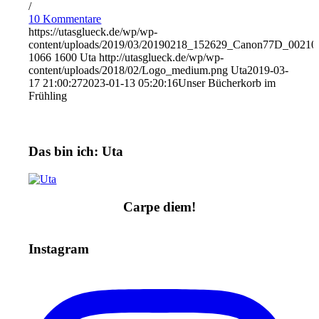
/
10 Kommentare
https://utasglueck.de/wp/wp-
content/uploads/2019/03/20190218_152629_Canon77D_00210
1066
1600
Uta
http://utasglueck.de/wp/wp-
content/uploads/2018/02/Logo_medium.png
Uta
2019-03-
17 21:00:27
2023-01-13 05:20:16
Unser Bücherkorb im
Frühling
Das bin ich: Uta
Carpe diem!
Instagram