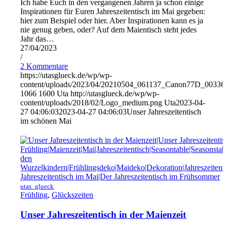
Ich habe Euch in den vergangenen Jahren ja schon einige
Inspirationen für Euren Jahreszeitentisch im Mai gegeben:
hier zum Beispiel oder hier. Aber Inspirationen kann es ja
nie genug geben, oder? Auf dem Maientisch steht jedes
Jahr das…
27/04/2023
/
2 Kommentare
https://utasglueck.de/wp/wp-
content/uploads/2023/04/20210504_061137_Canon77D_00336
1066
1600
Uta
http://utasglueck.de/wp/wp-
content/uploads/2018/02/Logo_medium.png
Uta
2023-04-
27 04:06:03
2023-04-27 04:06:03
Unser Jahreszeitentisch
im schönen Mai
utas_glueck
Frühling
,
Glückszeiten
Unser Jahreszeitentisch in der Maienzeit