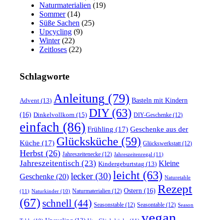
Naturmaterialien
(19)
Sommer
(14)
Süße Sachen
(25)
Upcycling
(9)
Winter
(22)
Zeitloses
(22)
Schlagworte
Anleitung
(79)
Basteln mit Kindern
Advent
(13)
DIY
(63)
(16)
Dinkelvollkorn
(15)
DIY-Geschenke
(12)
einfach
(86)
Frühling
(17)
Geschenke aus der
Glücksküche
(59)
Küche
(17)
Glückswerkstatt
(12)
Herbst
(26)
Jahreszeitenecke
(12)
Jahreszeitenregal
(11)
Jahreszeitentisch
(23)
Kleine
Kindergeburtstag
(13)
leicht
(63)
lecker
(30)
Geschenke
(20)
Naturetable
Rezept
Ostern
(16)
Naturmaterialien
(12)
(11)
Naturkinder
(10)
(67)
schnell
(44)
Seasonstable
(12)
Seasontable
(12)
Season
vegan