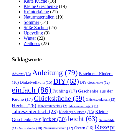
Kalte Küche
(16)
Kleine Geschenke
(19)
Kräuterküche
(21)
Naturmaterialien
(19)
Sommer
(14)
Süße Sachen
(25)
Upcycling
(9)
Winter
(22)
Zeitloses
(22)
Schlagworte
Anleitung
(79)
Basteln mit Kindern
Advent
(13)
DIY
(63)
(16)
Dinkelvollkorn
(15)
DIY-Geschenke
(12)
einfach
(86)
Frühling
(17)
Geschenke aus der
Glücksküche
(59)
Küche
(17)
Glückswerkstatt
(12)
Herbst
(26)
Jahreszeitenecke
(12)
Jahreszeitenregal
(11)
Jahreszeitentisch
(23)
Kleine
Kindergeburtstag
(13)
leicht
(63)
lecker
(30)
Geschenke
(20)
Naturetable
Rezept
Ostern
(16)
Naturmaterialien
(12)
(11)
Naturkinder
(10)