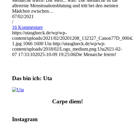
Menarche feiern! Die Men... was? Die Menarche ist die
allererste Menstruationsblutung und tritt bei den meisten
Mädchen zwischen…
07/02/2021
/
16 Kommentare
https://utasglueck.de/wp/wp-
content/uploads/2021/02/20201208_132327_Canon77D_00042
1.jpg
1066
1600
Uta
http://utasglueck.de/wp/wp-
content/uploads/2018/02/Logo_medium.png
Uta
2021-02-
07 17:33:10
2025-10-09 19:25:06
Die Menarche feiern!
Das bin ich: Uta
Carpe diem!
Instagram