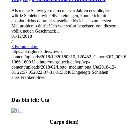
Als meine Schwiegermama mir vor Jahren erzählte, sie
würde Schlehen wie Oliven einlegen, konnte ich mir
absolut nichts darunter vorstellen: bis ich sie zum ersten
Mal probieren durfte! Ich war sofort begeistert von diesem
völlig neuen Geschmack…
01/12/2018
/
8 Kommentare
https://utasglueck.de/wp/wp-
content/uploads/2018/12/20180310_120452_Canon60D_00395
1066
1600
Uta
http://utasglueck.de/wp/wp-
content/uploads/2018/02/Logo_medium.png
Uta
2018-12-
01 22:57:05
2022-07-31 01:38:46
Eingelegte Schlehen
alias Frankenoliven
Das bin ich: Uta
Carpe diem!