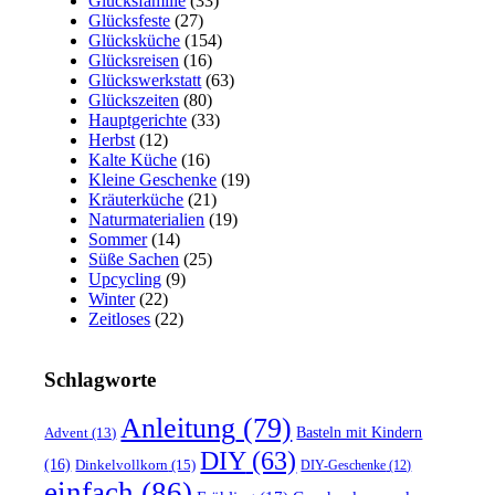
Glücksfamilie
(33)
Glücksfeste
(27)
Glücksküche
(154)
Glücksreisen
(16)
Glückswerkstatt
(63)
Glückszeiten
(80)
Hauptgerichte
(33)
Herbst
(12)
Kalte Küche
(16)
Kleine Geschenke
(19)
Kräuterküche
(21)
Naturmaterialien
(19)
Sommer
(14)
Süße Sachen
(25)
Upcycling
(9)
Winter
(22)
Zeitloses
(22)
Schlagworte
Anleitung
(79)
Basteln mit Kindern
Advent
(13)
DIY
(63)
(16)
Dinkelvollkorn
(15)
DIY-Geschenke
(12)
einfach
(86)