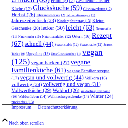
Frühling
(17)
Geschenke aus der
Glücksküche
(59)
Küche
(17)
Glückswerkstatt
(12)
Herbst
(26)
Jahreszeitenecke
(12)
Jahreszeitenregal
(11)
Jahreszeitentisch
(23)
Kleine
Kindergeburtstag
(13)
leicht
(63)
lecker
(30)
Geschenke
(20)
Naturetable
Rezept
Ostern
(16)
Naturmaterialien
(12)
(11)
Naturkinder
(10)
(67)
schnell
(44)
Seasonstable
(12)
Seasontable
(12)
Season
vegan
Upcycling
(13)
Utas Glücksküche
(11)
Table
(10)
(125)
vegane
vegan backen
(27)
Familienküche
(61)
vegane Familienrezepte
vegan und vollwertig
(44)
(17)
Vollkorn
(16)
vollwertig und vegan
(31)
vollwertig
(24)
Vollwertküche
(29)
Waldorf
(26)
Waldorfinspired home
Winter
(24)
Waldorfleben
(14)
Weihnachtsgeschenke
(14)
(10)
zuckerfrei
(13)
Impressum
Datenschutzerklärung
Nach oben scrollen