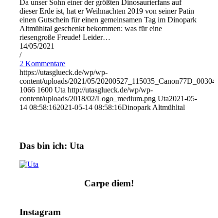
Da unser Sohn einer der größten Dinosaurierfans auf
dieser Erde ist, hat er Weihnachten 2019 von seiner Patin
einen Gutschein für einen gemeinsamen Tag im Dinopark
Altmühltal geschenkt bekommen: was für eine
riesengroße Freude! Leider…
14/05/2021
/
2 Kommentare
https://utasglueck.de/wp/wp-
content/uploads/2021/05/20200527_115035_Canon77D_00304
1066
1600
Uta
http://utasglueck.de/wp/wp-
content/uploads/2018/02/Logo_medium.png
Uta
2021-05-
14 08:58:16
2021-05-14 08:58:16
Dinopark Altmühltal
Das bin ich: Uta
Carpe diem!
Instagram