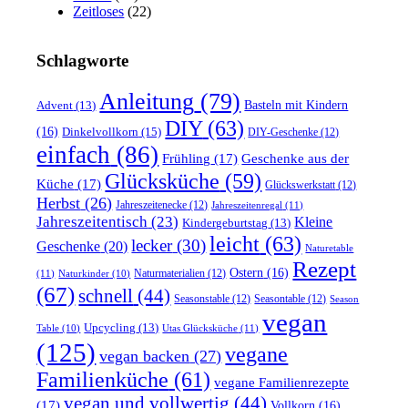
Zeitloses
(22)
Schlagworte
Anleitung
(79)
Basteln mit Kindern
Advent
(13)
DIY
(63)
(16)
Dinkelvollkorn
(15)
DIY-Geschenke
(12)
einfach
(86)
Frühling
(17)
Geschenke aus der
Glücksküche
(59)
Küche
(17)
Glückswerkstatt
(12)
Herbst
(26)
Jahreszeitenecke
(12)
Jahreszeitenregal
(11)
Jahreszeitentisch
(23)
Kleine
Kindergeburtstag
(13)
leicht
(63)
lecker
(30)
Geschenke
(20)
Naturetable
Rezept
Ostern
(16)
Naturmaterialien
(12)
(11)
Naturkinder
(10)
(67)
schnell
(44)
Seasonstable
(12)
Seasontable
(12)
Season
vegan
Upcycling
(13)
Utas Glücksküche
(11)
Table
(10)
(125)
vegane
vegan backen
(27)
Familienküche
(61)
vegane Familienrezepte
vegan und vollwertig
(44)
(17)
Vollkorn
(16)