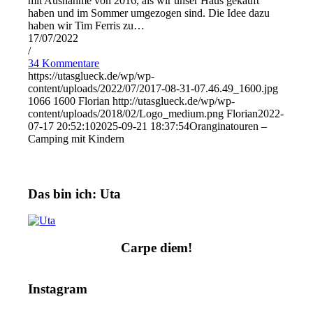
mit Ausnahme von 2016, als wir unser Haus gekauft
haben und im Sommer umgezogen sind. Die Idee dazu
haben wir Tim Ferris zu…
17/07/2022
/
34 Kommentare
https://utasglueck.de/wp/wp-
content/uploads/2022/07/2017-08-31-07.46.49_1600.jpg
1066
1600
Florian
http://utasglueck.de/wp/wp-
content/uploads/2018/02/Logo_medium.png
Florian
2022-
07-17 20:52:10
2025-09-21 18:37:54
Oranginatouren –
Camping mit Kindern
Das bin ich: Uta
Carpe diem!
Instagram