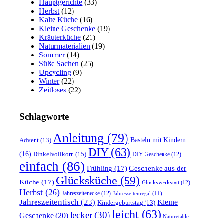
Hauptgerichte
(33)
Herbst
(12)
Kalte Küche
(16)
Kleine Geschenke
(19)
Kräuterküche
(21)
Naturmaterialien
(19)
Sommer
(14)
Süße Sachen
(25)
Upcycling
(9)
Winter
(22)
Zeitloses
(22)
Schlagworte
Anleitung
(79)
Basteln mit Kindern
Advent
(13)
DIY
(63)
(16)
Dinkelvollkorn
(15)
DIY-Geschenke
(12)
einfach
(86)
Frühling
(17)
Geschenke aus der
Glücksküche
(59)
Küche
(17)
Glückswerkstatt
(12)
Herbst
(26)
Jahreszeitenecke
(12)
Jahreszeitenregal
(11)
Jahreszeitentisch
(23)
Kleine
Kindergeburtstag
(13)
leicht
(63)
lecker
(30)
Geschenke
(20)
Naturetable