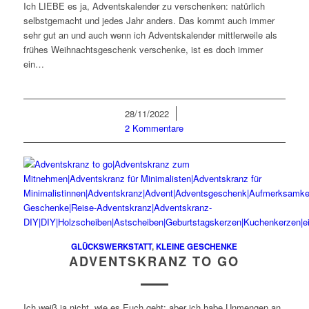
Ich LIEBE es ja, Adventskalender zu verschenken: natürlich
selbstgemacht und jedes Jahr anders. Das kommt auch immer
sehr gut an und auch wenn ich Adventskalender mittlerweile als
frühes Weihnachtsgeschenk verschenke, ist es doch immer
ein…
28/11/2022
/
2 Kommentare
GLÜCKSWERKSTATT
,
KLEINE GESCHENKE
ADVENTSKRANZ TO GO
Ich weiß ja nicht, wie es Euch geht: aber ich habe Unmengen an