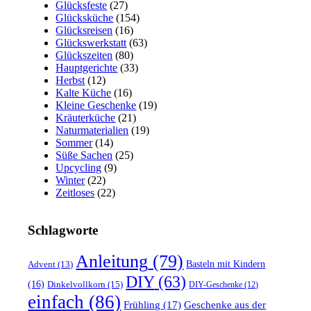
Glücksfeste
(27)
Glücksküche
(154)
Glücksreisen
(16)
Glückswerkstatt
(63)
Glückszeiten
(80)
Hauptgerichte
(33)
Herbst
(12)
Kalte Küche
(16)
Kleine Geschenke
(19)
Kräuterküche
(21)
Naturmaterialien
(19)
Sommer
(14)
Süße Sachen
(25)
Upcycling
(9)
Winter
(22)
Zeitloses
(22)
Schlagworte
Anleitung
(79)
Basteln mit Kindern
Advent
(13)
DIY
(63)
(16)
Dinkelvollkorn
(15)
DIY-Geschenke
(12)
einfach
(86)
Frühling
(17)
Geschenke aus der