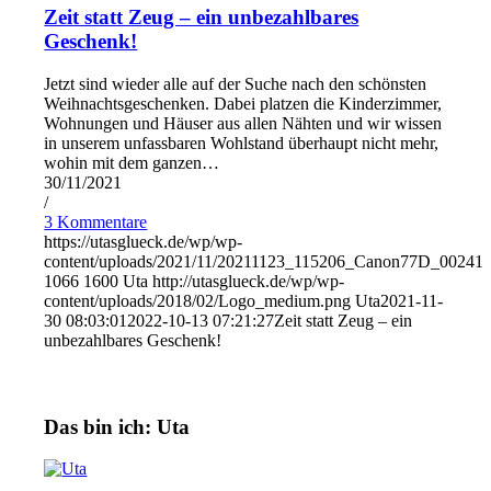
Zeit statt Zeug – ein unbezahlbares
Geschenk!
Jetzt sind wieder alle auf der Suche nach den schönsten
Weihnachtsgeschenken. Dabei platzen die Kinderzimmer,
Wohnungen und Häuser aus allen Nähten und wir wissen
in unserem unfassbaren Wohlstand überhaupt nicht mehr,
wohin mit dem ganzen…
30/11/2021
/
3 Kommentare
https://utasglueck.de/wp/wp-
content/uploads/2021/11/20211123_115206_Canon77D_00241_
1066
1600
Uta
http://utasglueck.de/wp/wp-
content/uploads/2018/02/Logo_medium.png
Uta
2021-11-
30 08:03:01
2022-10-13 07:21:27
Zeit statt Zeug – ein
unbezahlbares Geschenk!
Das bin ich: Uta