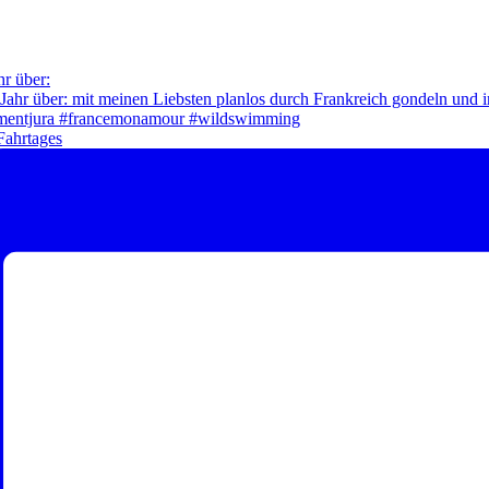
hr über:
Fahrtages