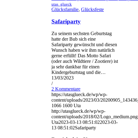
utas_glueck
Glücksfamilie
,
Glücksfeste
Safariparty
Zu seinem sechsten Geburtstag
hatte der Bub sich eine
Safariparty gewünscht und diesen
Wunsch haben wir ihm natürlich
gerne erfüllt! Das Motto Safari
(oder auch Wildtiere / Zootiere) ist
ja sehr dankbar für einen
Kindergeburtstag und die…
13/03/2023
/
2 Kommentare
https://utasglueck.de/wp/wp-
content/uploads/2023/03/20200905_1434
1066
1600
Uta
http://utasglueck.de/wp/wp-
content/uploads/2018/02/Logo_medium.png
Uta
2023-03-13 08:51:02
2023-03-
13 08:51:02
Safariparty