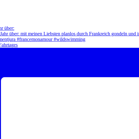
hr über:
Fahrtages