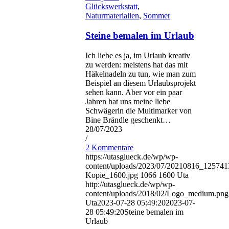
Glückswerkstatt
,
Naturmaterialien
,
Sommer
Steine bemalen im Urlaub
Ich liebe es ja, im Urlaub kreativ
zu werden: meistens hat das mit
Häkelnadeln zu tun, wie man zum
Beispiel an diesem Urlaubsprojekt
sehen kann. Aber vor ein paar
Jahren hat uns meine liebe
Schwägerin die Multimarker von
Bine Brändle geschenkt…
28/07/2023
/
2 Kommentare
https://utasglueck.de/wp/wp-
content/uploads/2023/07/20210816_12574
Kopie_1600.jpg
1066
1600
Uta
http://utasglueck.de/wp/wp-
content/uploads/2018/02/Logo_medium.png
Uta
2023-07-28 05:49:20
2023-07-
28 05:49:20
Steine bemalen im
Urlaub