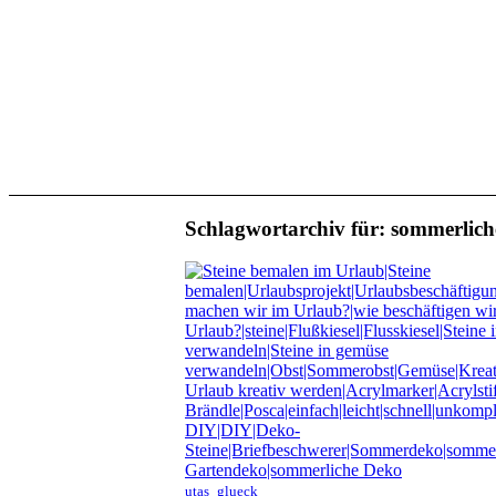
Schlagwortarchiv für:
sommerlich
utas_glueck